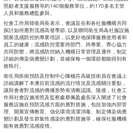
照顧者支援服務等約140個服務單位，約170多名主管
人員和服務總監參與。
社會工作局韓衛局長表示，會議旨在和各社服機構共同
探討如何應對流感高發季節, 以及聯同衛生局為社服設施
開展流感防控的專業培訓，以更好地保障服務使用者和
員工的健康；流感防控需要跨部門、跨專業、齊心協力
共同防禦，將流感防控納入機構日常管理及運作，制定
詳細的傳染病應變計劃，並確保每一個環節都能得到有
效執行。
衛生局疾病預防及控制中心陳穗芬高級技術員在會議上
詳細講解了本澳目前流感的流行情況及流感關注要點，
讓與會者對流感的傳播形勢有清晰認識。隨後，社會工
作局社會設施准照及監察處蔡佩盈處長深入闡述了社會
服務設施在預防流感方面的應對措施，包括加強內部管
理、開展宣傳教育、強化環境清潔消毒、制定傳染病應
變計劃及發生群集性感染的應對措施等，確保社服機構
能有效應對流感疫情。