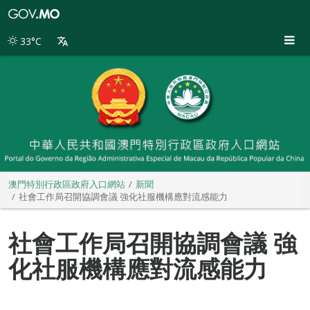
澳
門
特
33°C
別
行
政
區
政
府
入
口
網
站
澳門特別行政區政府入口網站
新聞
社會工作局召開協調會議 強化社服機構應對流感能力
社會工作局召開協調會議 強
化社服機構應對流感能力