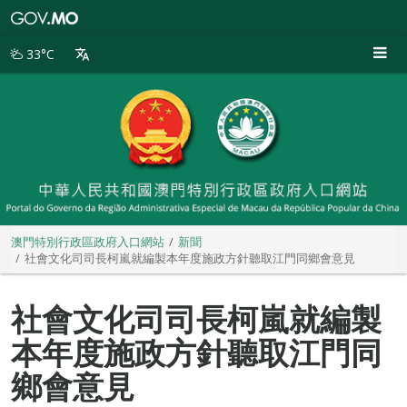
澳
門
特
33°C
別
行
政
區
政
府
入
口
網
站
澳門特別行政區政府入口網站
新聞
社會文化司司長柯嵐就編製本年度施政方針聽取江門同鄉會意見
社會文化司司長柯嵐就編製
本年度施政方針聽取江門同
鄉會意見