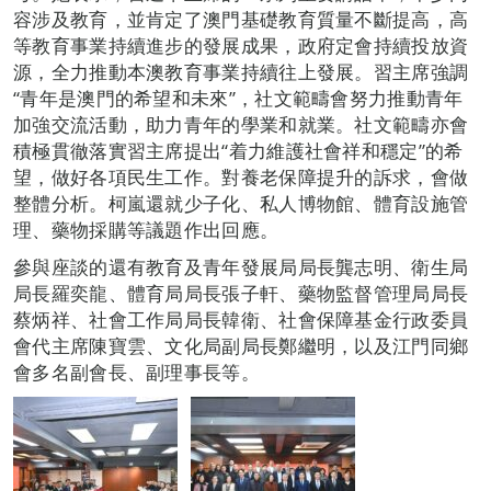
容涉及教育，並肯定了澳門基礎教育質量不斷提高，高
等教育事業持續進步的發展成果，政府定會持續投放資
源，全力推動本澳教育事業持續往上發展。習主席強調
“青年是澳門的希望和未來”，社文範疇會努力推動青年
加強交流活動，助力青年的學業和就業。社文範疇亦會
積極貫徹落實習主席提出“着力維護社會祥和穩定”的希
望，做好各項民生工作。對養老保障提升的訴求，會做
整體分析。柯嵐還就少子化、私人博物館、體育設施管
理、藥物採購等議題作出回應。
參與座談的還有教育及青年發展局局長龔志明、衛生局
局長羅奕龍、體育局局長張子軒、藥物監督管理局局長
蔡炳祥、社會工作局局長韓衛、社會保障基金行政委員
會代主席陳寶雲、文化局副局長鄭繼明，以及江門同鄉
會多名副會長、副理事長等。