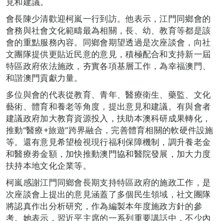
見和建議。
會長陳少清歡迎柯嵐一行到訪。他表示，江門同鄉會的
會務與社會文化範疇最為相關，長、幼、教育等都是該
會的重點服務內容。同鄉會期望透過是次座談會，向社
文團隊提供更貼近民意的意見，積極配合和支持新一屆
特區政府依法施政，夯實各項基層工作，為幸福澳門、
和諧澳門貢獻力量。
多位與會的代表從教育、青年、醫療衛生、藥監、文化
藝術、體育和養老等角度，提出意見和建議。有與會者
建議政府加大教育資源投入，扶助本澳科研成果轉化，
推動“醫療+旅遊”跨界融合，完善體育相關的軟硬件設施
等。還有意見希望檢視現行福利保障機制，調升養老金
和醫療劵金額，加快推動澳門協和醫院發展，加大力度
扶持本地文化企業等。
柯嵐感謝江門同鄉會長期支持特區政府的施政工作，是
次座談會上提出的意見涵蓋了多個民生領域，社文團隊
將認真作出分析研究，作為編製本年度施政方針的參
考。她表示，習近平主席的一系列重要講話中，不少內