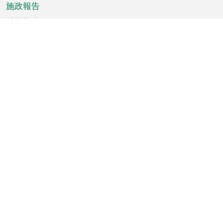
施政報告
特別推介
澳門資訊
天氣
交通
公眾假期
文娛康體
城市資訊
澳門便覽
統計數字
公佈告示
新聞