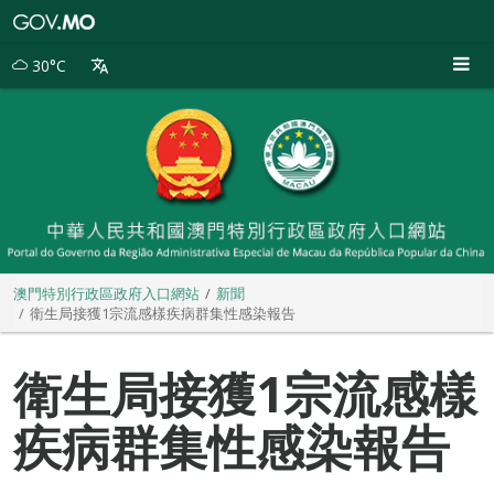
澳
門
特
30°C
別
行
政
區
政
府
入
口
網
站
澳門特別行政區政府入口網站
新聞
衛生局接獲1宗流感樣疾病群集性感染報告
衛生局接獲1宗流感樣
疾病群集性感染報告