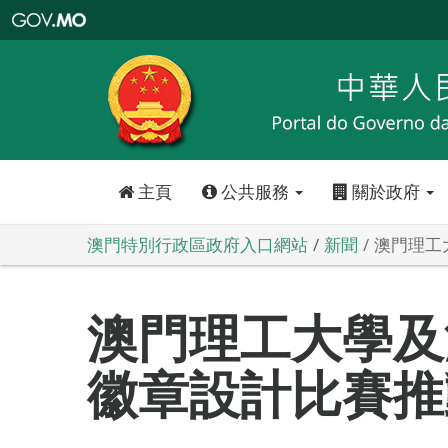
澳
門
特
別
行
政
區
政
府
入
口
網
站
主頁
公共服務
關於政府
澳門特別行政區政府入口網站
新聞
澳門理工
澳門理工大學及
徽章設計比賽推