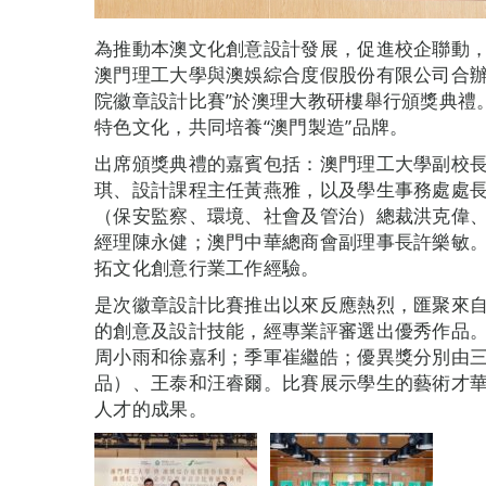
為推動本澳文化創意設計發展，促進校企聯動
澳門理工大學與澳娛綜合度假股份有限公司合辦
院徽章設計比賽”於澳理大教研樓舉行頒獎典禮
特色文化，共同培養“澳門製造”品牌。
出席頒獎典禮的嘉賓包括：澳門理工大學副校
琪、設計課程主任黃燕雅，以及學生事務處處
（保安監察、環境、社會及管治）總裁洪克偉
經理陳永健；澳門中華總商會副理事長許樂敏
拓文化創意行業工作經驗。
是次徽章設計比賽推出以來反應熱烈，匯聚來
的創意及設計技能，經專業評審選出優秀作品
周小雨和徐嘉利；季軍崔繼皓；優異獎分別由
品）、王泰和汪睿爾。比賽展示學生的藝術才
人才的成果。