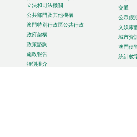
菜
立法和司法機關
單
交通
公共部門及其他機構
公眾假
澳門特別行政區公共行政
文娛康
政府架構
城市資
政策諮詢
澳門便
施政報告
統計數
特別推介
來澳旅遊
商務
計劃行程
貿易投
觀光
澳門經
娛樂消閒
中小企
購物
市場資
節日盛事
知識產