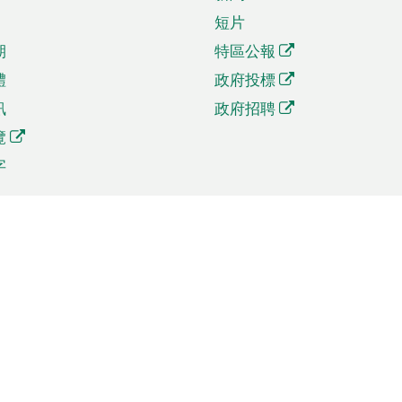
短片
期
特區公報
體
政府投標
訊
政府招聘
覽
字
及貿易
相關連結
資
手機應用程式目錄
貿會展
社交媒體目錄
商機和服務
專題網站目錄
訊
RSS訂閱目錄
權
表格下載