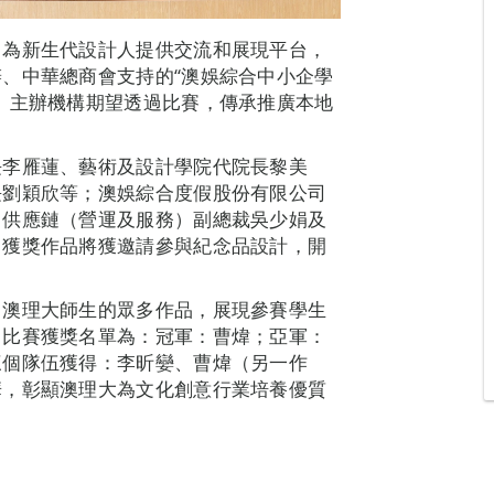
，為新生代設計人提供交流和展現平台，
、中華總商會支持的“澳娛綜合中小企學
。主辦機構期望透過比賽，傳承推廣本地
長李雁蓮、藝術及設計學院代院長黎美
長劉穎欣等；澳娛綜合度假股份有限公司
、供應鏈（營運及服務）副總裁吳少娟及
。獲獎作品將獲邀請參與紀念品設計，開
自澳理大師生的眾多作品，展現參賽學生
。比賽獲獎名單為：冠軍：曹煒；亞軍：
三個隊伍獲得：李昕孌、曹煒（另一作
華，彰顯澳理大為文化創意行業培養優質