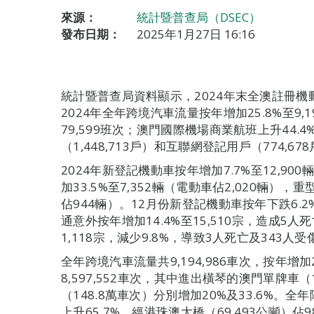
來源：
統計暨普查局（DSEC）
發布日期：
2025年1月27日 16:16
統計暨普查局資料顯示，2024年末全澳註冊機動車
2024年全年跨境汽車流量按年增加25.8%至9,1
79,599班次；澳門國際機場商業航班上升44.4
（1,448,713戶）和互聯網登記用戶（774,67
2024年新登記機動車按年增加7.7%至12,90
加33.5%至7,352輛（電動車佔2,020輛），重
佔944輛）。12月份新登記機動車按年下跌6.2
通意外按年增加14.4%至15,510宗，造成5人
1,118宗，減少9.8%，導致3人死亡及343人受
全年跨境汽車流量共9,194,986車次，按年增加
8,597,552車次，其中進出橫琴的澳門單牌車
（148.8萬車次）分別增加20%及33.6%。全
上升65.7%，經港珠澳大橋（69,493公噸）佔9