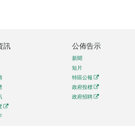
資訊
公佈告示
新聞
短片
期
特區公報
體
政府投標
訊
政府招聘
覽
字