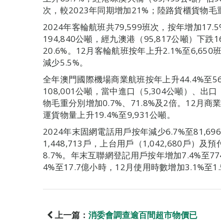
次，較2023年同期增加21%；陸路貨櫃貨物毛重上
2024年客輪航班共79,599班次，按年增加17
194,840公噸，經九澳港（95,817公噸）下跌
20.6%。12月客輪航班按年上升2.1%至6,65
減少5.5%。
全年澳門國際機場商業航班按年上升44.4%至56
108,001公噸，當中進口（5,304公噸）、出口
物毛重分別增加0.7%、71.8%及2倍。12月商業
運貨物量上升19.4%至9,931公噸。
2024年末固網電話用戶按年減少6.7%至81,6
1,448,713戶，上台用戶（1,042,680戶）及
8.7%。年末互聯網登記用戶按年增加7.4%至7
4%至17.7億小時，12月使用時數增加3.1%至1
上一篇：
消委會調查逾百間超市物價已