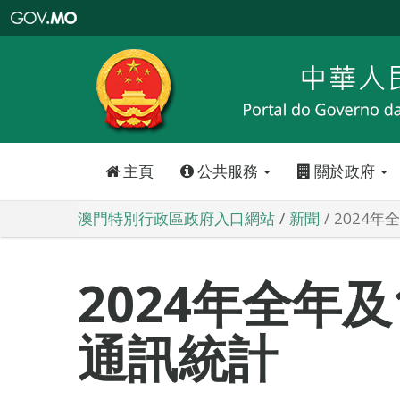
澳
門
特
別
行
政
區
政
府
入
口
網
站
主頁
公共服務
關於政府
澳門特別行政區政府入口網站
新聞
2024年
2024年全年
通訊統計