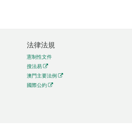
法律法規
憲制性文件
搜法易
澳門主要法例
國際公約