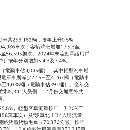
共253,182輛，按年上升0.5%。
94,986車次；客輪航班增加17.5%至
%至56,595架次。2024年末流動電話用戶
8戶）按年分別增加5.4%及7.4%。
0輛（電動車佔4,045輛），其中輕型汽車增
型電單車則減少22.5%至4,267輛（電動車
%至1,038輛（電動車佔391輛）。全年交
死亡和5,341人受傷；12月份交通意外共
傷。
25.8%。輕型客車流量按年上升26%至
（158萬車次）及“澳車北上”出入境流量
年陸路貨櫃貨物毛重（70,376公噸）按年
8.7%。12月跨境汽車流量有852,315車