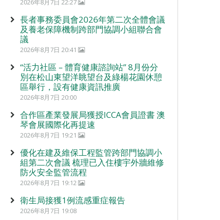
2026年8月7日 22:27
長者事務委員會2026年第二次全體會議
及養老保障機制跨部門協調小組聯合會
議
2026年8月7日 20:41
“活力社區 – 體育健康諮詢站” 8月份分
別在松山東望洋眺望台及綠楊花園休憩
區舉行，設有健康資訊推廣
2026年8月7日 20:00
合作區產業發展局獲授ICCA會員證書 澳
琴會展國際化再提速
2026年8月7日 19:21
優化在建及維保工程監管跨部門協調小
組第二次會議 梳理已入住樓宇外牆維修
防火安全監管流程
2026年8月7日 19:12
衛生局接獲1例流感重症報告
2026年8月7日 19:08