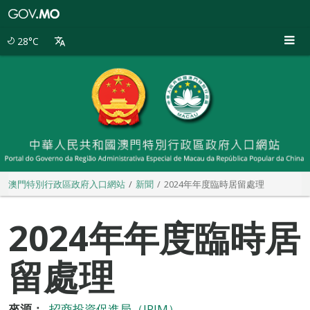
澳
門
特
28°C
別
行
政
區
政
府
入
口
網
站
澳門特別行政區政府入口網站
新聞
2024年年度臨時居留處理
2024年年度臨時居
留處理
來源：
招商投資促進局（IPIM）