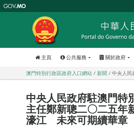
澳
門
特
別
行
政
區
政
府
入
口
網
站
主頁
公共服務
關於政府
澳門特別行政區政府入口網站
新聞
中央人民
中央人民政府駐澳門特
主任鄭新聰二〇二五年新
濠江 未來可期續華章