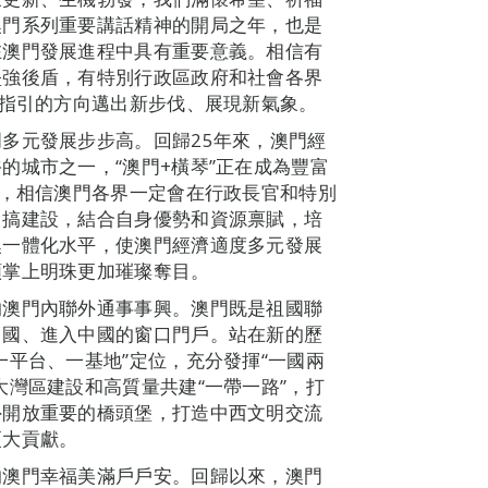
澳門系列重要講話精神的開局之年，也是
在澳門發展進程中具有重要意義。相信有
堅強後盾，有特別行政區政府和社會各界
席指引的方向邁出新步伐、展現新氣象。
多元發展步步高。回歸25年來，澳門經
的城市之一，“澳門+橫琴”正在成為豐富
上，相信澳門各界一定會在行政長官和特別
、搞建設，結合自身優勢和資源禀賦，培
澳一體化水平，使澳門經濟適度多元發展
顆掌上明珠更加璀璨奪目。
的澳門內聯外通事事興。澳門既是祖國聯
中國、進入中國的窗口門戶。站在新的歷
一平台、一基地”定位，充分發揮“一國兩
大灣區建設和高質量共建“一帶一路”，打
外開放重要的橋頭堡，打造中西文明交流
更大貢獻。
的澳門幸福美滿戶戶安。回歸以來，澳門