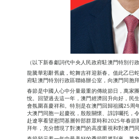
（以下新春獻詞代中央人民政府駐澳門特別行
龍騰華彩辭舊歲，蛇舞吉祥迎新春。值此乙巳
府駐澳門特別行政區聯絡辦公室，向澳門同胞
春節是中國人心中分量最重的傳統節日，萬家
悅。回望過去這一年，澳門經濟回升向好，民
會氛圍喜慶祥和。特別是在澳門回歸祖國25周
大澳門同胞一起慶祝，殷殷關懷、諄諄囑托，
赴遼寧看望慰問基層幹部群眾時和2025年春
拜年，充分體現了對澳門的高度重視和對澳門
春節預示着一年中最美好的季節即將到來，萬