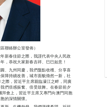
政區聯絡辦公室發佈）
蛇年新春佳節之際，我謹代表中央人民政
拜年，恭祝大家新春吉祥、巳巳如意！
團圓、九州同慶，我們盤點收穫、分享喜
生保障持續改善，城市面貌煥然一新，社
年之際，習近平主席親臨濠江之畔，同廣
令我們倍感振奮、倍受鼓舞。在春節前夕
節團拜會上，習近平主席又專門向澳門同胞
同胞的深情關懷。
象更新、生機勃發，我們滿懷希望、祈福