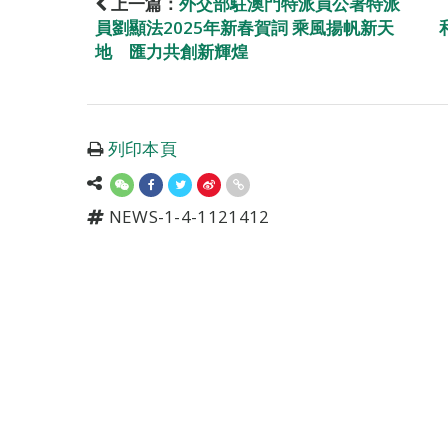
上一篇：
外交部駐澳門特派員公署特派
員劉顯法2025年新春賀詞 乘風揚帆新天
地 匯力共創新輝煌
列印本頁
NEWS-1-4-1121412