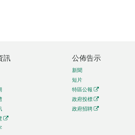
資訊
公佈告示
新聞
短片
期
特區公報
體
政府投標
訊
政府招聘
覽
字