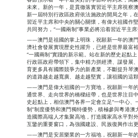
未來。新的一年，是貫徹落實習近平主席視察
新一屆特別行政區政府依法施政的開局之年，
習近平主席和中央的關心關懷，有偉大祖國作
共同努力，“一國兩制”事業必將沿着習近平主
——澳門是祖國的掌上明珠，祝願新一年的澳門
濟社會發展實現歷史性躍升，已經是世界最富裕
“一國兩制”實踐的新示範。站在新的歷史起點
行政區政府帶領下，集中精力拼經濟、謀發展
育更多具有國際競爭力的新產業，不斷提升琴
的道路越走越寬廣、越走越堅實，讓祖國的這
——澳門是偉大祖國的一方寶地，祝願新一年
通世界、走向世界的橋樑紐帶，也是世界注目
史起點上，相信澳門各界一定會立足“一中心、
制”制度優勢和澳門獨特優勢，積極參與粵港澳
造國際高端人才集聚高地，打造國家高水平對
互鑒的重要窗口，為強國建設、民族復興作出
——澳門是安居樂業的一方福地，祝願新一年