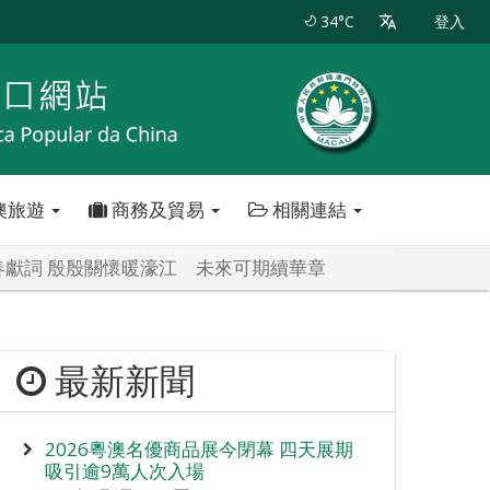
34°C
登入
澳旅遊
商務及貿易
相關連結
獻詞 殷殷關懷暖濠江 未來可期續華章
最新新聞
2026粵澳名優商品展今閉幕 四天展期
吸引逾9萬人次入場