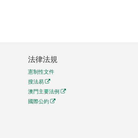
法律法規
憲制性文件
搜法易
澳門主要法例
國際公約