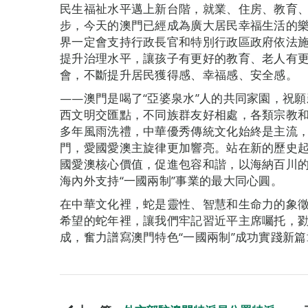
民生福祉水平邁上新台階，就業、住房、教育
步，今天的澳門已經成為廣大居民幸福生活的
界一定會支持行政長官和特別行政區政府依法
提升治理水平，讓孩子有更好的教育、老人有
會，不斷提升居民獲得感、幸福感、安全感。
——澳門是喝了“亞婆泉水”人的共同家園，祝
西文明交匯點，不同族群友好相處，各類宗教和
多年風雨洗禮，中華優秀傳統文化始終是主流
門，愛國愛澳主旋律更加響亮。站在新的歷史
國愛澳核心價值，促進包容和諧，以海納百川
海內外支持“一國兩制”事業的最大同心圓。
在中華文化裡，蛇是靈性、智慧和生命力的象
希望的蛇年裡，讓我們牢記習近平主席囑托，
成，奮力譜寫澳門特色“一國兩制”成功實踐新篇