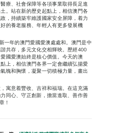
、醫療、社會保障等各項事業取得長足進
樂土。站在新的歷史起點上，相信澳門各
施政，持續築牢維護國家安全屏障，着力
更好的養老服務、年輕人有更多發展機
願新一年的澳門愛國愛澳處處和。澳門是中
諧共存，多元文化交相輝映。歷經400
，愛國愛澳始終是核心價值。今天的澳
起點上，相信澳門各界一定會繼續弘揚愛
的氣魄和胸懷，凝聚一切積極力量，畫出
徵，寓意着豐收、吉祥和福瑞。在這充滿
勠力同心、守正創新，擔當進取、善作善
章！