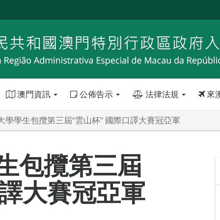
澳門資訊
公佈告示
法律法規
來
大學學生包攬第三屆“雲山杯” 國際口譯大賽冠亞軍
生包攬第三屆
口譯大賽冠亞軍