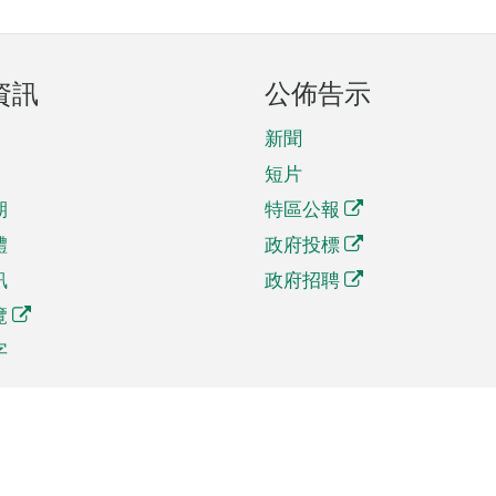
資訊
公佈告示
新聞
短片
期
特區公報
體
政府投標
訊
政府招聘
覽
字
及貿易
相關連結
資
手機應用程式目錄