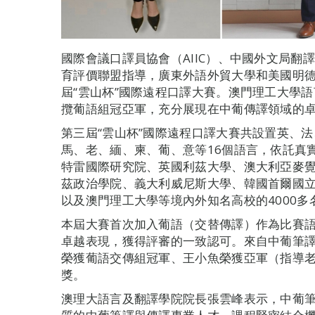
國際會議口譯員協會（AIIC）、中國外文局翻
育評價聯盟指導，廣東外語外貿大學和美國明
屆“雲山杯”國際遠程口譯大賽。澳門理工大學
攬葡語組冠亞軍，充分展現在中葡傳譯領域的
第三屆“雲山杯”國際遠程口譯大賽共設置英、
馬、老、緬、柬、葡、意等16個語言，依託真
特雷國際研究院、英國利茲大學、澳大利亞麥
茲政治學院、義大利威尼斯大學、韓國首爾國
以及澳門理工大學等境內外知名高校的4000多
本屆大賽首次加入葡語（交替傳譯）作為比賽
卓越表現，獲得評審的一致認可。來自中葡筆
榮獲葡語交傳組冠軍、王小魚榮獲亞軍（指導
獎。
澳理大語言及翻譯學院院長張雲峰表示，中葡