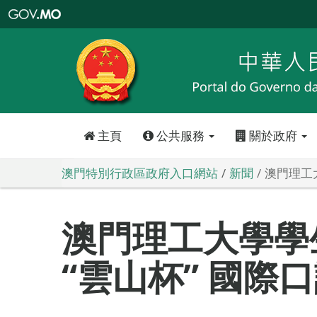
澳
門
特
別
行
政
區
政
府
入
口
網
站
主頁
公共服務
關於政府
澳門特別行政區政府入口網站
新聞
澳門理工
澳門理工大學學
“雲山杯” 國際