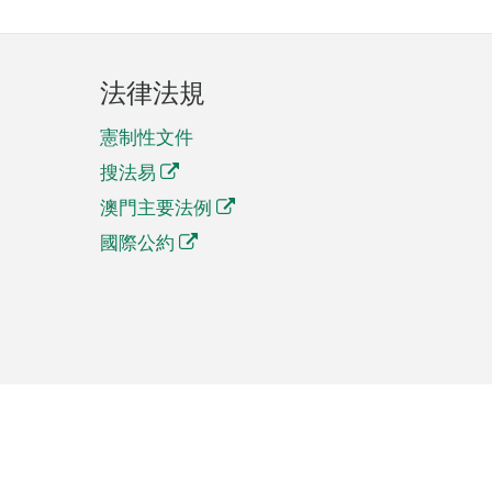
法律法規
憲制性文件
搜法易
澳門主要法例
國際公約