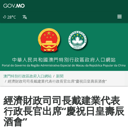
澳
門
特
28°C
別
行
政
區
政
府
入
口
網
站
澳門特別行政區政府入口網站
新聞
經濟財政司司長戴建業代表行政長官出席“慶祝日皇壽辰酒會”
經濟財政司司長戴建業代表
行政長官出席“慶祝日皇壽辰
酒會”