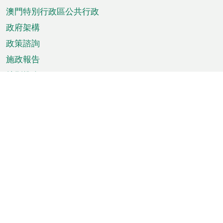
澳門特別行政區公共行政
政府架構
政策諮詢
施政報告
特別推介
澳門資訊
天氣
交通
公眾假期
文娛康體
城市資訊
澳門便覽
統計數字