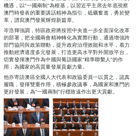
機遇，以“一國兩制“為根基，以習近平主席去年底視察
澳門時發表的重要講話精神為指引，砥礪奮進，勇於變
革，譜寫澳門發展輝煌新篇章。
岑浩輝強調，特區政府將按照中央進一步全面深化改革
的部署，把全國兩會精神轉化為實際行動，通過增強跨
部門協同與政策聯動，提升政府治理效能和水平，着力
推動經濟適度多元發展，打造更高水平對外開放平台，
切實發揮澳門作為中國與葡語國家“精準聯繫人”的作
用，為國家的高質量發展貢獻力量。
他亦寄語澳區全國人大代表和政協委員一以貫之，認真
履職，發揮雙重作用，積極參政議事，為國家和澳門的
更好發展，為“一國兩制”行穩致遠作出更大貢獻。