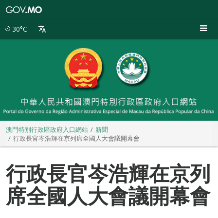
澳
門
特
30°C
別
行
政
區
政
府
入
口
網
站
澳門特別行政區政府入口網站
新聞
行政長官岑浩輝在京列席全國人大會議開幕會
行政長官岑浩輝在京列
席全國人大會議開幕會