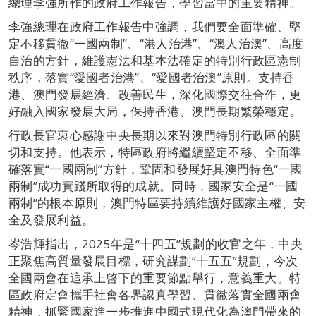
總理李強所作的政府工作報告，學習當中的重要精神。
李強總理在政府工作報告中強調，我們要全面準確、堅
定不移貫徹“一國兩制”、“港人治港”、“澳人治澳”、高度
自治的方針，維護憲法和基本法確定的特別行政區憲制
秩序，落實“愛國者治港”、“愛國者治澳”原則。支持香
港、澳門發展經濟、改善民生，深化國際交往合作，更
好融入國家發展大局，保持香港、澳門長期繁榮穩定。
行政長官衷心感謝中央長期以來對澳門特別行政區的關
切和支持。他表示，特區政府將繼續堅定不移、全面準
確落實“一國兩制”方針，鞏固和發展好具澳門特色“一國
兩制”成功實踐所取得的成就。同時，國家安全是“一國
兩制”的根本原則，澳門特區要持續維護好國家主權、安
全及發展利益。
岑浩輝指出，2025年是“十四五”規劃的收官之年，中央
正聚焦高質量發展目標，研究謀劃“十五五”規劃，今次
全國兩會在這承上啓下的重要節點舉行，意義重大。特
區政府定會攜手社會各界認真學習、貫徹落實全國兩會
精神，抓緊國家進一步推進中國式現代化為澳門帶來的