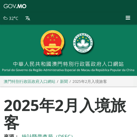
澳
門
特
32°C
別
行
政
區
政
府
入
口
網
站
澳門特別行政區政府入口網站
新聞
2025年2月入境旅客
2025年2月入境旅
客
來源：
統計暨普查局（DSEC）