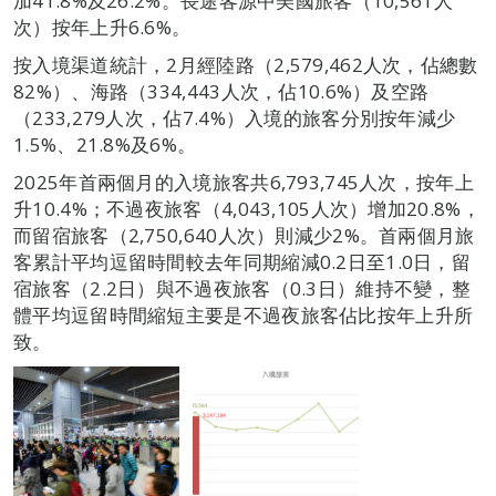
加41.8%及26.2%。長途客源中美國旅客（10,561人
次）按年上升6.6%。
按入境渠道統計，2月經陸路（2,579,462人次，佔總數
82%）、海路（334,443人次，佔10.6%）及空路
（233,279人次，佔7.4%）入境的旅客分別按年減少
1.5%、21.8%及6%。
2025年首兩個月的入境旅客共6,793,745人次，按年上
升10.4%；不過夜旅客（4,043,105人次）增加20.8%，
而留宿旅客（2,750,640人次）則減少2%。首兩個月旅
客累計平均逗留時間較去年同期縮減0.2日至1.0日，留
宿旅客（2.2日）與不過夜旅客（0.3日）維持不變，整
體平均逗留時間縮短主要是不過夜旅客佔比按年上升所
致。