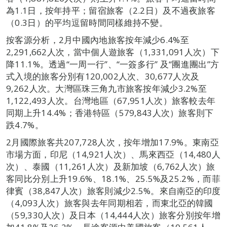
為1.1日，按年持平；留宿旅客（2.2日）及不過夜旅客
（0.3日）的平均逗留時間同樣維持不變。
按客源分析，2月中國內地旅客按年減少6.4%至
2,291,662人次，當中個人遊旅客（1,331,091人次）下
降11.1%。透過“一周一行”、“一簽多行” 及“團進團出”方
式入境的旅客分別有120,002人次、30,677人次及
9,262人次。大灣區珠三角九市旅客按年減少3.2%至
1,122,493人次。台灣地區（67,951人次）旅客較去年
同期上升14.4%；香港特區（579,843人次）旅客則下
跌4.7%。
2月國際旅客共207,728人次，按年增加17.9%。東南亞
市場方面，印尼（14,921人次）、馬來西亞（14,480人
次）、泰國（11,261人次）及新加坡（6,762人次）旅
客同比分別上升19.6%、18.1%、25.5%及25.2%，而菲
律賓（38,847人次）旅客則減少2.5%。來自南亞的印度
（4,093人次）旅客與去年同期相若，而東北亞的韓國
（59,330人次）及日本（14,444人次）旅客分別按年增