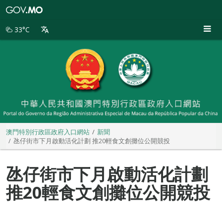
澳
門
特
33°C
別
行
政
區
政
府
入
口
網
站
澳門特別行政區政府入口網站
新聞
氹仔街市下月啟動活化計劃 推20輕食文創攤位公開競投
氹仔街市下月啟動活化計劃
推20輕食文創攤位公開競投