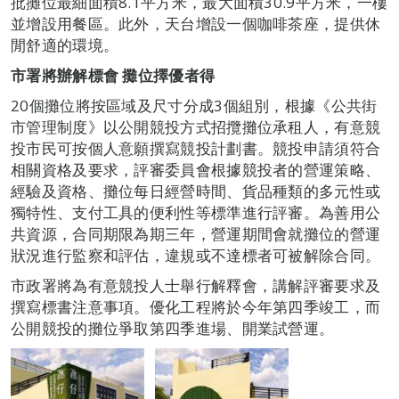
批攤位最細面積8.1平方米，最大面積30.9平方米，一樓
並增設用餐區。此外，天台增設一個咖啡茶座，提供休
閒舒適的環境。
市署將辦解標會 攤位擇優者得
20個攤位將按區域及尺寸分成3個組別，根據《公共街
市管理制度》以公開競投方式招攬攤位承租人，有意競
投市民可按個人意願撰寫競投計劃書。競投申請須符合
相關資格及要求，評審委員會根據競投者的營運策略、
經驗及資格、攤位每日經營時間、貨品種類的多元性或
獨特性、支付工具的便利性等標準進行評審。為善用公
共資源，合同期限為期三年，營運期間會就攤位的營運
狀況進行監察和評估，違規或不達標者可被解除合同。
市政署將為有意競投人士舉行解釋會，講解評審要求及
撰寫標書注意事項。優化工程將於今年第四季竣工，而
公開競投的攤位爭取第四季進場、開業試營運。