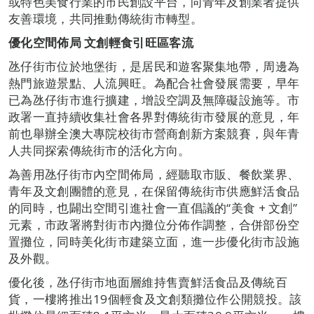
或特色美食行業的市民創設平台，向青年及創業者提供
友善環境，共同推動傳統街市轉型。
優化空間佈局 文創輕食引旺區客流
氹仔街市位於地堡街，是居民和遊客聚集地帶，周邊為
熱門旅遊景點、人流興旺。為配合社會發展需要，早年
已為氹仔街市進行擴建，增設空調及無障礙設施等。市
政署一直持續收集社會各界對傳統街市發展的意見，年
前也舉辦全澳大專院校街市營商創新方案競賽，與年青
人共同探索傳統街市的活化方向。
為善用氹仔街市內空間佈局，經聽取市販、餐飲業界、
青年及文創團體的意見，在保留傳統街市供應鮮活食品
的同時，也闢出空間引進社會一直倡議的“美食 + 文創”
元素，市政署將對街市內攤位分佈作調整，合併部份空
置攤位，同時美化街市建築立面，進一步優化街市設施
及外觀。
優化後，氹仔街市地面層維持售賣鮮活食品及傳統百
貨，一樓將推出19個輕食及文創類攤位作公開競投。該