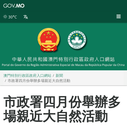
澳
門
特
30°C
別
行
政
區
政
府
入
口
網
站
澳門特別行政區政府入口網站
新聞
市政署四月份舉辦多場親近大自然活動
市政署四月份舉辦多
場親近大自然活動