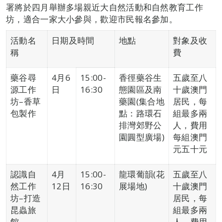
署將於四月舉辦多場親近大自然活動和自然教育工作
坊，適合一家大小參與，歡迎市民報名參加。
活動名
日期及時間
地點
對象及收
稱
費
藥谷尋
4月6
15:00-
香徑藥谷生
五歲至八
源工作
日
16:30
態園區及南
十歲澳門
坊–香草
藥園(集合地
居民，每
包製作
點：路環石
組最多兩
排灣郊野公
人，費用
園圓型廣場)
每組澳門
元五十元
認識自
4月
15:00-
龍環葡韻(花
五歲至八
然工作
12日
16:30
展場地)
十歲澳門
坊–打造
居民，每
昆蟲旅
組最多兩
館
人，費用