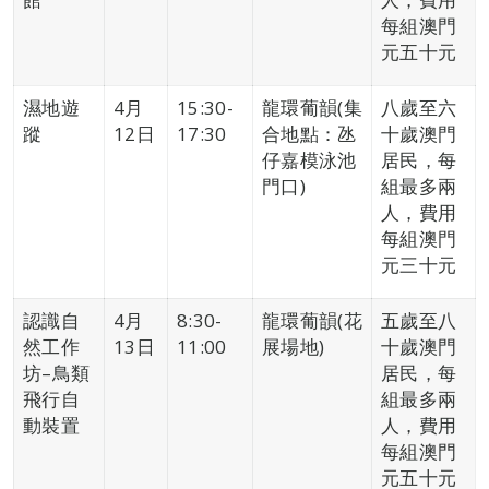
每組澳門
元五十元
濕地遊
4月
15:30-
龍環葡韻(集
八歲至六
蹤
12日
17:30
合地點：氹
十歲澳門
仔嘉模泳池
居民，每
門口)
組最多兩
人，費用
每組澳門
元三十元
認識自
4月
8:30-
龍環葡韻(花
五歲至八
然工作
13日
11:00
展場地)
十歲澳門
坊–鳥類
居民，每
飛行自
組最多兩
動裝置
人，費用
每組澳門
元五十元