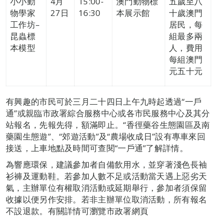
小小動
4月
15:00-
澳門動物標
五歲至八
物學家
27日
16:30
本展示館
十歲澳門
工作坊–
居民，每
昆蟲標
組最多兩
本模型
人，費用
每組澳門
元五十元
有興趣的市民可於三月二十四日上午九時起透過“一戶
通”或親臨市政署綜合服務中心或各市民服務中心及其分
站報名，先報先得，額滿即止。“香徑藥谷生態園區及南
藥園生態遊”、“郊遊活動”及“農場收成日”設有專車來回
接送，上車地點及時間可查閱“一戶通”了解詳情。
為響應環保，建議參加者自備飲用水，並穿著淺色長袖
衫褲及運動鞋。若參加人數不足或活動當天遇上惡劣天
氣，主辦單位有權取消活動或延期舉行，參加者須保留
收據以便另作安排。若非主辦單位取消活動，所有報名
不設退款。有關詳情可瀏覽市政署網頁