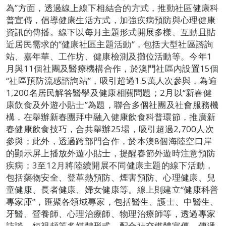
為”方面，透過線上線下相結合的方式，推動社區健康科
普宣傳，倡導健康生活方式，加強疾病預防與心理健康
資訊的傳播。線下以每月主題形式開展多樣、互動且貼
近居民需求的“健康社區主題活動”，包括大型社區諮詢
站、嘉年華、工作坊、健康檢測及攤位活動等。今年1
月與11個社團及醫療機構合作，於澳門社區內設置15個
“社區預防流感諮詢站”，吸引超過1.5萬人次參與，為逾
1,200名居民解答醫學及健康相關問題；2月以“新春健
康飲食及外遊小貼士”為題，聯合多個社團及社會服務機
構，在舉辦新春團拜中融入健康飲食科普環節，推廣新
春健康飲食技巧，合共舉辦25場，吸引超過2,700人次
參與；此外，透過跨部門合作，於本澳8個海陸空口岸
的顯示屏上播放外遊小貼士，提醒春節外遊時注意預防
疾病；3至12月將陸續開展不同健康主題的線下活動，
包括藥物安全、登革熱預防、煙害預防、心理健康、兒
童健康、長者健康、婦女健康等。線上則建立“健康科普
專家庫”，匯聚各領域專家，包括醫生、護士、中醫生、
牙醫、營養師、心理治療師、物理治療師等，透過專家
訪談、短視頻等多媒體形式，配合社交媒體宣傳，傳遞