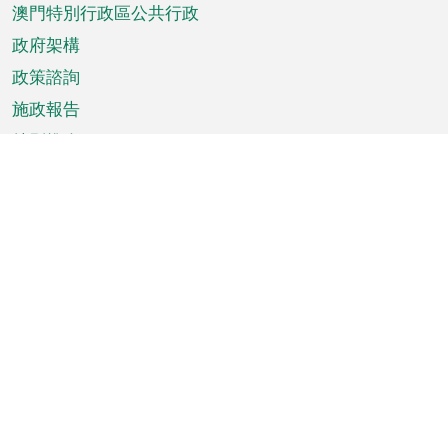
澳門特別行政區公共行政
政府架構
政策諮詢
施政報告
特別推介
澳門資訊
天氣
交通
公眾假期
文娛康體
城市資訊
澳門便覽
統計數字