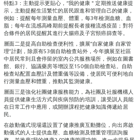
特點3：主動提示更貼心，“我的健康＂定期推送健康提
示，主動提醒生活繁忙的居民跟進和管理自己的健康，
例如：提醒每年測量血壓、體重，每3年檢測血糖、血
脂；每年在流感高峰期前提醒長者接種流感疫苗；對符
合條件的居民提醒其進行大腸癌及子宮頸癌篩查等。
層面二是提高自助檢查便利性，擴展“自家健康 自家管
理”計劃，除原有53個自助檢查站外，今年擴展至社區
中居民常到且會停留的室內公共服務場所，例如在圖書
館、銀行、協議藥房等增設至150個自助檢查站。自助
檢查站配置血壓計及體重儀等設備，使居民可便利地自
行測量血壓和體重，推動其監測健康。
層面三是強化社團健康服務能力，為社團及社服機構人
員提供健康生活方式與疾病預防的培訓，讓受訓人員能
在日常工作中應用，或開辦課程把健康知識傳遞給居
民。
在啟動儀式現場還設置了健康推廣互動攤位，向出席啟
動儀式的人士提供血壓、血糖檢測及體重管理諮詢服
務，並推廣“我的健康2.0”健康管理功能，進一步提升居