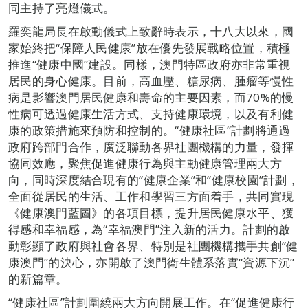
同主持了亮燈儀式。
羅奕龍局長在啟動儀式上致辭時表示，十八大以來，國
家始終把“保障人民健康”放在優先發展戰略位置，積極
推進“健康中國”建設。同樣，澳門特區政府亦非常重視
居民的身心健康。目前，高血壓、糖尿病、腫瘤等慢性
病是影響澳門居民健康和壽命的主要因素，而70%的慢
性病可透過健康生活方式、支持健康環境，以及有利健
康的政策措施來預防和控制的。“健康社區”計劃將通過
政府跨部門合作，廣泛聯動各界社團機構的力量，發揮
協同效應，聚焦促進健康行為與主動健康管理兩大方
向，同時深度結合現有的“健康企業”和“健康校園”計劃，
全面從居民的生活、工作和學習三方面着手，共同實現
《健康澳門藍圖》的各項目標，提升居民健康水平、獲
得感和幸福感，為“幸福澳門”注入新的活力。計劃的啟
動彰顯了政府與社會各界、特別是社團機構攜手共創“健
康澳門”的決心，亦開啟了澳門衛生體系落實“資源下沉”
的新篇章。
“健康社區”計劃圍繞兩大方向開展工作。在“促進健康行