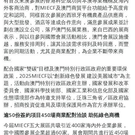
有首次來澳參展的香港科企成功與本澳專業機構及海內
外客商洽商，對MIECF及澳門商貿平台功能給予高度肯
定和認同。同樣首次參展的西班牙有機農產品供應商，
與大型批發、酒店等達成合作意向，滿意參展成果並計
劃在澳設立公司，落戶澳門拓展業務。來自巴西的展商
表示，與以往參與國際會展活動相比，澳門會展設施優
越，服務安排周到，讓其洽談需求得到及時回應，而豐
富的同期活動，尤其是商業配對，為企業不斷帶來商
機。
配合國家“雙碳”目標及澳門特別行政區政府的重要環保
政策，2025MIECF以“創新綠色發展 建設美麗城市”為主
題，活動由澳門特別行政區政府主辦，國家發展和改革
委員會、國家科學技術部、國家工業和信息化部及國家
生態環境部作為特邀支持單位，泛珠三角省／區政府協
辦，招商投資促進局及環境保護局作為官方承辦單位。
逾
50份簽約項目450場商業配對洽談 助拓綠色商機
今屆MIECF五大展區共吸引近400家海內外企業參展，
當中國際參展企業超過60家。展會期間共進行近450場