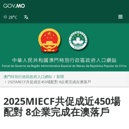
澳
門
特
28°C
別
行
政
區
政
府
入
口
網
站
澳門特別行政區政府入口網站
新聞
2025MIECF共促成近450場配對 8企業完成在澳落戶
2025MIECF共促成近450場
配對 8企業完成在澳落戶