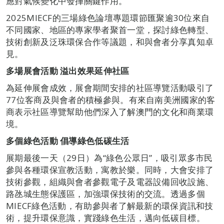
應對氣候變化中發揮關鍵作用。
2025MIECF的三場綠色論壇專題環節匯聚逾30位來自
不同國家、地區的專家學者聚首一堂，探討綠色轉型、
技術創新及泛珠環保合作等議題，和與會者分享真知卓
見。
多場展會活動 溢出效果延伸社區
為延伸展會成效，展會期間安排的社區導覽活動吸引了
77位客商及與會者的積極參與。有來自南美洲國家的客
商表示社區導覽幫助他們深入了解澳門的文化和商業環
境。
多個綠色活動 倡導綠色低碳生活
展期最後一天（29日）為“綠色公眾日”，吸引眾多市民
參與各種環保宣教活動，寓教於樂。同時，大會安排了
技術參觀，組織與會者參觀電子及電器設備回收設施、
路氹城生態保護區，加強環保技術的交流。透過多個
MIECF綠色活動，有助參與者了解最新的環保資訊和技
術，提升環保意識，實踐綠色生活，邁向低碳目標。