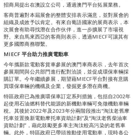
招商局提出在澳設立公司，通過澳門平台拓展業務。
客商普遍對本屆展會的整體安排表示滿意，並對展會的
組織及成效予以肯定。有來自葡語國家的展商表示，本
次展會有助尋找潛在合作伙伴，進一步擴展了市場視
野。來自馬來西亞的客商則表示，透過MIECF可讓其有
更多國際商務聯繫。
MIECF 平台助力推廣電動車
今年攜新款電動客貨車參展的澳門車商表示，去年首次
參展期間與公共部門進行配對洽談，並促成環保車輛採
購訂單。今年繼續參展，期望藉MIECF平台對接有意購
買環保車輛的機構及企業，發掘更多潛在商機。
特區政府已為推廣環保車訂定系列措施，包括自2002年
起使用石油燃料替代能源的新機動車輛可免徵機動車輛
稅。其後於2022年及2023年分兩階段推出“淘汰老舊摩
托車並置換新電動摩托車資助計劃”及“淘汰老舊柴油車
資助計劃”，藉此鼓勵更多車主淘汰較高污染的老舊車
輛。此外，特區政府已帶頭推動使用電動車，現時各公