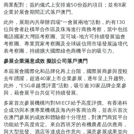
商業配對；簽約儀式上安排逾50份簽約項目；並有8家
企業於展會期間正式落戶澳門。
此外，展期內共舉辦四場“一會展兩地”活動，約有130
位與會者赴橫琴合作區及珠海進行商務考察，當中包括
葡語國家大灣區考察團、宜可城–地方可持續發展協會
考察團、專業買家考察團及全球碳信用市場發展論壇代
表考察團，持續擴大國際綠色商機平台的吸引力。
參展企業滿意成效 擬設公司落戶澳門
本屆展會國際化和品牌化再上台階，國際展商參與度較
去年踴躍，超過40家上市企業參展，逐年呈上升趨勢。
此外，“ESG卓越獎評選”活動，吸引逾30家品牌企業參
與，藉會展平台共促可持續發展。
多家首次參展機構均對MIECF給予高度評價。有香港科
企成功與本澳專業機構及海內外客商洽商，並表示首次
在澳門參展的成效和體驗都十分理想，對澳門商貿平台
功能給予高度肯定。來自西班牙的有機農產品供應商，
與大型批發、酒店等達成合作意向，滿意參展成果並向