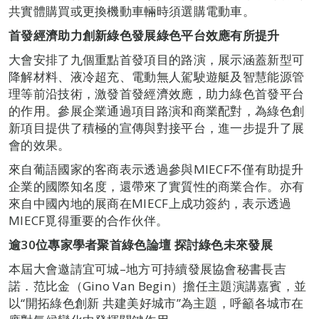
共實體購買或更換機動車輛時須選購電動車。
首發經濟助力創新綠色發展綠色平台效應有所提升
大會安排了九個重點首發項目的路演，展示涵蓋新型可
降解材料、液冷超充、電動無人駕駛遊艇及智慧能源管
理等前沿技術，激發首發經濟效應，助力綠色首發平台
的作用。參展企業通過項目路演和商業配對，為綠色創
新項目提供了積極的宣傳與對接平台，進一步提升了展
會的效果。
來自葡語國家的客商表示透過參與MIECF不僅有助提升
企業的國際知名度，還帶來了實質性的商業合作。亦有
來自中國內地的展商在MIECF上成功簽約，表示透過
MIECF覓得重要的合作伙伴。
逾
30位專家學者聚首綠色論壇 探討綠色未來發展
本屆大會邀請宜可城–地方可持續發展協會秘書長吉
諾．范比金（Gino Van Begin）擔任主題演講嘉賓，並
以“開拓綠色創新 共建美好城市”為主題，呼籲各城市在