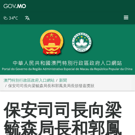
澳
門
特
34°C
別
行
政
區
政
府
入
口
網
站
澳門特別行政區政府入口網站
新聞
保安司司長向梁毓森局長和郭鳳美局長頒發嘉獎狀
保安司司長向梁
毓森局長和郭鳳