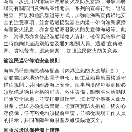
為進一步提升內港錨泊漁船防火及防災意識，海事局將
聯同有關部門及漁民團體開展一系列的宣導行動，透過
巡查、拜訪和通訊群組等方式，加強向漁民宣傳錨地安
全的注意事項，並會透過揚聲器在內港一帶向漁民廣播
有關防火訊息，亦會登船派發防火防災宣傳海報等。此
外，海事局亦會登記漁船聯絡人資料，確保緊急事件發
生時能夠快速識別船隻及通知相關人員。通過“宣傳教
育、實地督導、應急備案”，加強漁民防火防災意識。
籲漁民遵守停泊安全規則
海事局呼籲漁民積極配合《內港漁船防火應變計劃》，
漁船錨泊內港須作出電子申報，船主及船員應嚴格遵守
錨泊規則，共同維護海上安全。海事局提醒每艘漁船必
須配備足夠且合格的消防、救生設備，限制明火活動以
消除安全隱患，並安排船員留守。海上安全事關人命及
財產，漁民必須提高警覺，切實落實防火措施，切勿心
存僥倖，任何豁免均須提前申請，並聽從現場工作人員
的指示，共同保障生命財產及維護錨地安全。
回收垃圾以保持海上潔淨