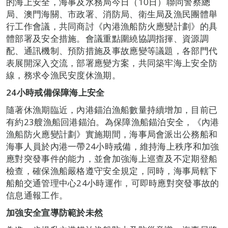
的海上安全，海事及水務局今日（10日）聯同警察總
局、澳門海關、市政署、消防局、衛生局及漁民團體舉
行工作會議，共同商討《內港漁船防火應變計劃》的具
體部署及安全措施。會議重點圍繞協調指揮、資源調
配、通訊機制、預防措施及事故應變等議題，各部門代
表展開深入交流，部署應變方案，共同築牢海上安全防
線，務求令漁民安度休漁期。
24
小時戒備保障海上安全
隨著休漁期臨近，內港錨泊漁船數量持續增加，目前已
有約23艘漁船回港錨泊。為保障漁船錨泊安全，《內港
漁船防火應變計劃》實施期間，海事局會派出公務船和
海事人員於內港一帶24小時戒備，維持海上秩序和加強
應對突發事件的能力，並會加強海上巡查及不定期登船
檢查，確保漁船嚴格遵守安全規定，同時，海事局轄下
船舶交通管理中心24小時運作，可即時應對突發事故的
信息通報工作。
加強安全宣導防範於未然