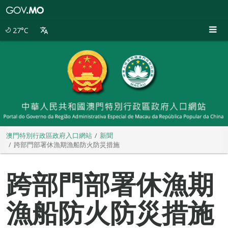
澳
門
特
27°C
別
行
政
區
政
府
入
口
網
站
澳門特別行政區政府入口網站
新聞
跨部門部署休漁期漁船防火防災措施
跨部門部署休漁期
漁船防火防災措施