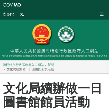
澳
門
特
34°C
別
行
政
區
政
府
入
口
網
站
澳門特別行政區政府入口網站
新聞
文化局續辦做一日圖書館館員活動
文化局續辦做一日
圖書館館員活動