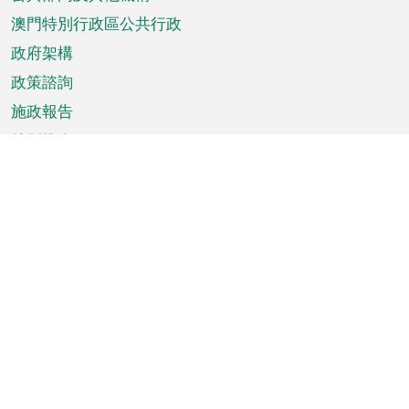
單
澳門特別行政區公共行政
政府架構
政策諮詢
施政報告
特別推介
澳門資訊
天氣
交通
公眾假期
文娛康體
城市資訊
澳門便覽
統計數字