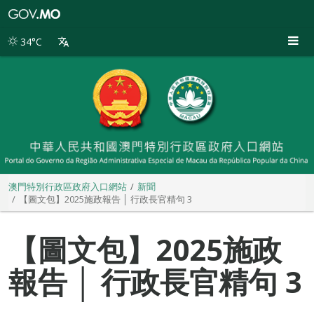
澳
門
特
34°C
別
行
政
區
政
府
入
口
網
站
澳門特別行政區政府入口網站
新聞
【圖文包】2025施政報告 │ 行政長官精句 3
【圖文包】2025施政
報告 │ 行政長官精句 3