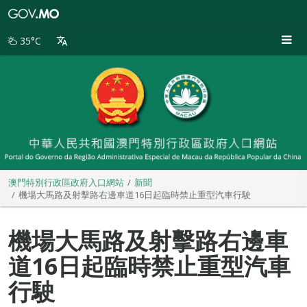
澳
門
特
35°C
別
行
政
區
政
府
入
口
網
站
澳門特別行政區政府入口網站
新聞
機場大馬路及射擊路右邊車道16日起臨時禁止重型汽車行駛
機場大馬路及射擊路右邊車
道16日起臨時禁止重型汽車
行駛