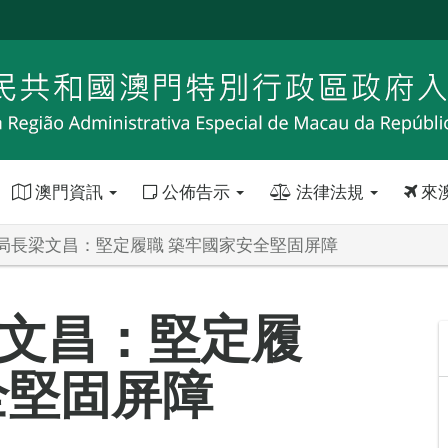
澳門資訊
公佈告示
法律法規
來
局長梁文昌：堅定履職 築牢國家安全堅固屏障
文昌：堅定履
全堅固屏障