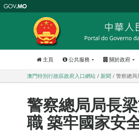
澳
門
特
別
行
政
區
政
府
入
口
網
站
主頁
公共服務
關於政府
澳門特別行政區政府入口網站
新聞
警察總局
警察總局局長梁
職 築牢國家安