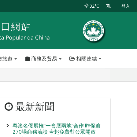
32°C
登入
澳旅遊
商務及貿易
相關連結
最新新聞
粵澳名優展推“一會展兩地”合作 昨促逾
270場商務洽談 今起免費對公眾開放