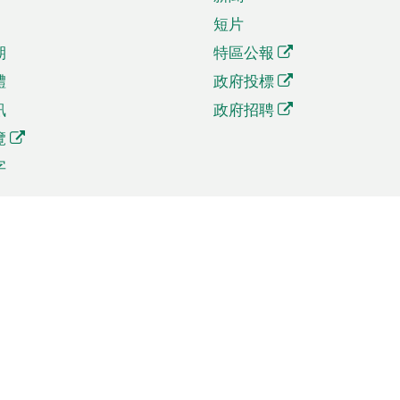
短片
期
特區公報
體
政府投標
訊
政府招聘
覽
字
及貿易
相關連結
資
手機應用程式目錄
貿會展
社交媒體目錄
商機和服務
專題網站目錄
訊
RSS訂閱目錄
權
表格下載