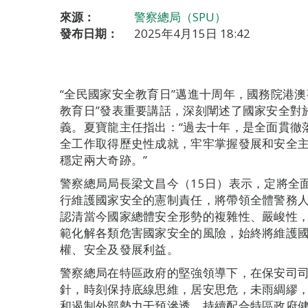
來源：
警察總局（SPU）
發布日期：
2025年4月15日 18:42
“全民國家安全教育日”邁進十周年，國務院港
教育日”發表重要講話，深刻闡述了國家安全對
義。夏寶龍主任指出：“過去十年，是全面貫徹
全工作取得歷史性成就，牢牢掌握發展和安全
穩定兩大奇跡。”
警察總局局長梁文昌今（15日）表示，定將全
行維護國家安全的憲制責任，將帶領全體警務
認清當今國家總體安全形勢的複雜性、嚴峻性
範化解各類危害國家安全的風險，始終將維護
權、安全及發展利益。
警察總局在特區政府的堅強領導下，在保安司司
針，時刻保持底線思維，居安思危，未雨綢繆
和遏制外部勢力干預滲透，持續配合特區政府