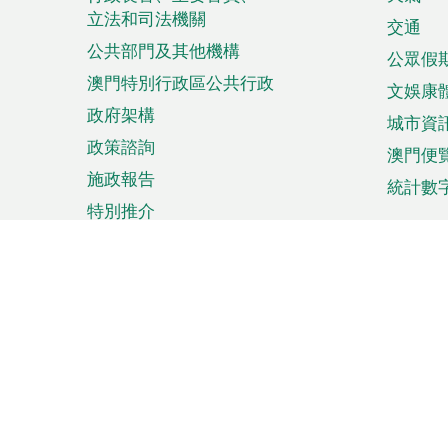
菜
立法和司法機關
單
交通
公共部門及其他機構
公眾假
澳門特別行政區公共行政
文娛康
政府架構
城市資
政策諮詢
澳門便
施政報告
統計數
特別推介
來澳旅遊
商務
計劃行程
貿易投
觀光
澳門經
娛樂消閒
中小企
購物
市場資
節日盛事
知識產