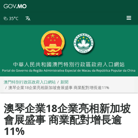
澳
門
特
35°C
別
行
政
區
政
府
入
口
網
站
澳門特別行政區政府入口網站
新聞
澳琴企業18企業亮相新加坡會展盛事 商業配對增長逾11%
澳琴企業18企業亮相新加坡
會展盛事 商業配對增長逾
11%