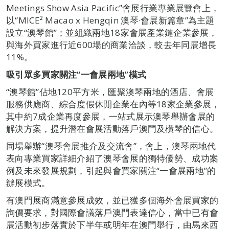
Meetings Show Asia Pacific”會展行業專業展覽會上，
以“MICE² Macao x Hengqin 澳琴·會展新篇章”為主題
設立“澳琴館”；並組織兩地18家會展產業鏈企業參展，
與海外買家進行近600場的商業洽談，較去年同展增長
11%。
吸引眾多買家關注“一會展兩地”模式
“澳琴館”佔地120平方米，匯聚澳琴兩地的酒店、會展
服務供應商、綜合度假休閒企業在內等18家企業參展，
其中約7成企業再度參展，一站式展示澳琴舉辦會展的
解決方案，提升潛在會展活動落戶澳門及橫琴的信心。
同場舉辦“澳琴會展推介及交流會”，會上，澳琴兩地代
表向專業買家詳細介紹了澳琴會展的獨特優勢、成功案
例及未來發展規劃，引起與會買家關注“一會展兩地”的
辦展模式。
有澳門展商滿意參展成效，並已獲多個海外會展買家的
詢價要求，對國際會議落戶澳門表達信心，當中已有會
展活動初步落實於下半年或明年在澳門舉行，由馬來西