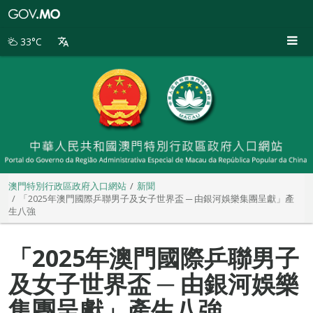
澳
門
特
33°C
別
行
政
區
政
府
入
口
網
站
澳門特別行政區政府入口網站
新聞
「2025年澳門國際乒聯男子及女子世界盃 ─ 由銀河娛樂集團呈獻」產
生八強
「2025年澳門國際乒聯男子
及女子世界盃 ─ 由銀河娛樂
集團呈獻」產生八強