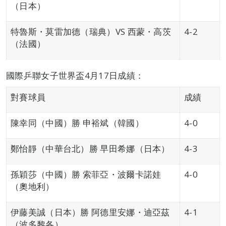
（日本）
特魯斯・莫雷加德（瑞典）VS 西蒙・高茨
4-2
（法國）
國際乒聯女子世界盃4月17日成績：
對賽球員
成績
陳幸同（中國）勝 申裕斌（韓國）
4-0
鄭怡靜（中華台北）勝 早田希娜（日本）
4-3
孫穎莎（中國）勝 索菲亞・波爾卡諾娃
4-0
（奧地利）
伊藤美誠（日本）勝 阿德里安娜・迪亞茲
4-1
（波多黎各）