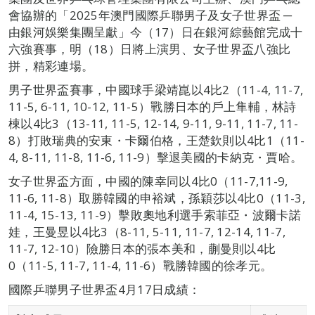
會協辦的「2025年澳門國際乒聯男子及女子世界盃 ─
由銀河娛樂集團呈獻」今（17）日在銀河綜藝館完成十
六強賽事，明（18）日將上演男、女子世界盃八強比
拼，精彩連場。
男子世界盃賽事，中國球手梁靖崑以4比2（11-4, 11-7,
11-5, 6-11, 10-12, 11-5）戰勝日本的戶上隼輔，林詩
棟以4比3（13-11, 11-5, 12-14, 9-11, 9-11, 11-7, 11-
8）打敗瑞典的安東・卡爾伯格，王楚欽則以4比1（11-
4, 8-11, 11-8, 11-6, 11-9）擊退美國的卡納克・賈哈。
女子世界盃方面，中國的陳幸同以4比0（11-7,11-9,
11-6, 11-8）取勝韓國的申裕斌，孫穎莎以4比0（11-3,
11-4, 15-13, 11-9）擊敗奧地利選手索菲亞・波爾卡諾
娃，王曼昱以4比3（8-11, 5-11, 11-7, 12-14, 11-7,
11-7, 12-10）險勝日本的張本美和，蒯曼則以4比
0（11-5, 11-7, 11-4, 11-6）戰勝韓國的徐孝元。
國際乒聯男子世界盃4月17日成績：