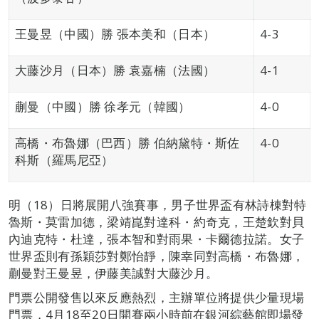
王曼昱（中國）勝 張本美和（日本）
4-3
大藤沙月（日本）勝 袁嘉楠（法國）
4-1
蒯曼（中國）勝 徐孝元（韓國）
4-0
高橋・布魯娜（巴西）勝 伯納黛特・斯佐
4-0
科斯（羅馬尼亞）
明（18）日將展開八強賽事，男子世界盃有林詩棟對特
魯斯・莫雷加德，梁靖崑對達科・約奇克，王楚欽對貝
內迪克特・杜達，張本智和對雨果・卡爾德拉諾。女子
世界盃則有孫穎莎對鄭怡靜，陳幸同對高橋・布魯娜，
蒯曼對王曼昱，伊藤美誠對大藤沙月。
門票公開發售以來反應熱烈，主辦單位將提供少量現場
門票，4月18至20日開賽兩小時前在銀河綜藝館即場發