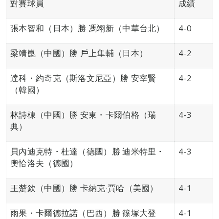
對賽球員
成績
張本智和（日本）勝 馮翊新（中華台北）
4-0
梁靖崑（中國）勝 戶上隼輔（日本）
4-2
達科・約奇克（斯洛文尼亞）勝 安宰賢
4-2
（韓國）
林詩棟（中國）勝 安東・卡爾伯格（瑞
4-3
典）
貝內迪克特・杜達（德國）勝 迪米特里・
4-3
奧恰洛夫（德國）
王楚欽（中國）勝 卡納克·賈哈（美國）
4-1
雨果・卡爾德拉諾（巴西）勝 篠塚大登
4-1