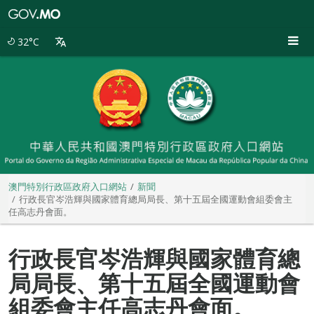
澳
門
特
32°C
別
行
政
區
政
府
入
口
網
站
澳門特別行政區政府入口網站
新聞
行政長官岑浩輝與國家體育總局局長、第十五屆全國運動會組委會主
任高志丹會面。
行政長官岑浩輝與國家體育總
局局長、第十五屆全國運動會
組委會主任高志丹會面。