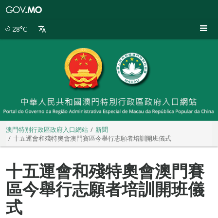
澳
門
特
28°C
別
行
政
區
政
府
入
口
網
站
澳門特別行政區政府入口網站
新聞
十五運會和殘特奧會澳門賽區今舉行志願者培訓開班儀式
十五運會和殘特奧會澳門賽
區今舉行志願者培訓開班儀
式