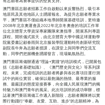
有志願者為賽事提供的堅實支持。
澳門賽區志願者招募工作自啟動以來反響熱烈，吸引本
地居民及其他地區人士踴躍報名。為提升志願者專業水
平，澳門賽區不僅組織本地導師開展基礎培訓，更特邀
2008年北京奧運會及2022年北京冬奧會的培訓工作單
位北京體育大學資深專家團隊來澳指導，開展系列專題
課程。開班儀式當天，由北京體育大學中國足球運動學
院黨委書記顧春雨與北京服裝學院運動時尚創新研究院
副院長牛奔為志願者授課，在課堂上與同學們交流互
動，同學們把握機會踴躍發言，現場氣氛熱烈。
澳門賽區籌備辦通過“理論+實踐”的培訓模式，已開展包
括《志願者基礎知識》、《澳門歷史與文化》等系列課
程。未來，完成培訓的志願者將參與各比賽項目運行測
試中的崗位實習，確保以最飽滿的熱情、最專業的服
務、最嚴謹的態度迎接賽事，向全國人民展現澳門的獨
特魅力和澳門青年的風采。此次培訓班的成功舉辦，標
誌著澳門賽區籌備工作邁入新階段，志願者團隊將以實
際行動踐行“奉獻、友愛、互助、進步”的志願精神，為