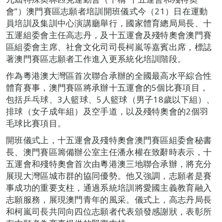
會”）澳門賽區志願者培訓開班儀式今（21）日在運動
員培訓及集訓中心演講廳舉行，國家體育總局局長、十
五運組委會主任高志丹，及十五運會及殘特奧會澳門賽
區組委會主席、社會文化司司長柯嵐等嘉賓出席，標誌
著澳門賽區志願者工作進入更系統化培訓階段。
作為粵港澳大灣區首次聯合承辦的全國最高水平綜合性
體育賽事，澳門賽區將承辦十五運會的5個比賽項目，
包括乒乓球、3人籃球、5人籃球（男子18歲以下組）、
排球（女子成年組）及空手道，以及殘特奧會的2個羽
毛球比賽項目。
開班儀式上，十五運會及殘特奧會澳門賽區組委會秘書
長、澳門賽區籌備辦公室主任潘永權在致辭時表示，十
五運會和殘特奧會首次由粵港澳三地聯合承辦，將充分
展現大灣區城市群的協同優勢。他又強調，志願者是賽
事成功的重要支柱，通過系統培訓將愛國主義教育融入
志願服務，展現澳門青年的風采。儀式上，高志丹局長
和柯嵐司長共同向四位志願者代表頒發感謝狀，表彰所