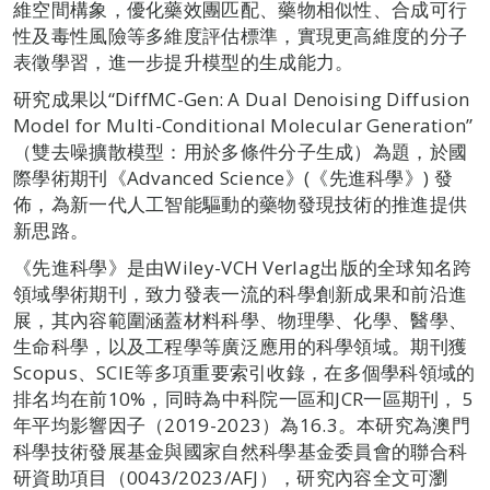
維空間構象，優化藥效團匹配、藥物相似性、合成可行
性及毒性風險等多維度評估標準，實現更高維度的分子
表徵學習，進一步提升模型的生成能力。
研究成果以“DiffMC-Gen: A Dual Denoising Diffusion
Model for Multi-Conditional Molecular Generation”
（雙去噪擴散模型：用於多條件分子生成）為題，於國
際學術期刊《Advanced Science》(《先進科學》) 發
佈，為新一代人工智能驅動的藥物發現技術的推進提供
新思路。
《先進科學》是由Wiley-VCH Verlag出版的全球知名跨
領域學術期刊，致力發表一流的科學創新成果和前沿進
展，其內容範圍涵蓋材料科學、物理學、化學、醫學、
生命科學，以及工程學等廣泛應用的科學領域。期刊獲
Scopus、SCIE等多項重要索引收錄，在多個學科領域的
排名均在前10%，同時為中科院一區和JCR一區期刊， 5
年平均影響因子（2019-2023）為16.3。本研究為澳門
科學技術發展基金與國家自然科學基金委員會的聯合科
研資助項目（0043/2023/AFJ），研究內容全文可瀏