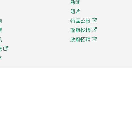
新聞
短片
期
特區公報
體
政府投標
訊
政府招聘
覽
字
及貿易
相關連結
資
手機應用程式目錄
貿會展
社交媒體目錄
商機和服務
專題網站目錄
訊
RSS訂閱目錄
權
表格下載