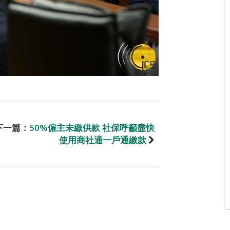
下一篇：
50%僱主未繳供款 社保呼籲盡快
使用商社通一戶通繳款