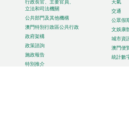
菜
行政長官、主要官員、
天氣
立法和司法機關
單
交通
公共部門及其他機構
公眾假
澳門特別行政區公共行政
文娛康
政府架構
城市資
政策諮詢
澳門便
施政報告
統計數
特別推介
來澳旅遊
商務
計劃行程
貿易投
觀光
澳門經
娛樂消閒
中小企
購物
市場資
節日盛事
知識產