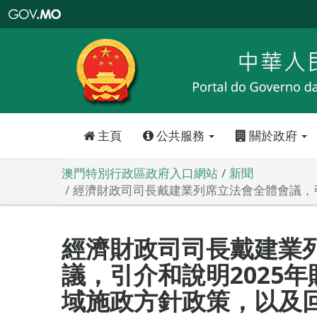
澳
門
特
別
行
政
區
政
府
入
口
網
站
主頁
公共服務
關於政府
澳門特別行政區政府入口網站
新聞
經濟財政司司長戴建業列席立法會全體會議，
經濟財政司司長戴建業
議，引介和說明2025
域施政方針政策，以及