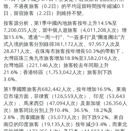
致。不過夜旅客（0.2日）的平均逗留時間按年縮減0.1
日，留宿旅客（2.2日）則維持不變。
按客源分析，第1季中國內地旅客按年上升14.5%至
7,206,035人次，當中個人遊旅客（4,011,208人次）增
加15.6%。透過“一周一行”、“一簽多行”及“團進團出”方
式入境的旅客分別錄得381,172人次、97,957人次及
28,671人次。在珠海市旅客按年增長50.3%的帶動下，
大灣區珠三角九市旅客增加18.8%至3,582,016人次。
台灣地區（221,146人次）旅客較去年同期上升
21.6%；香港特區（1,753,042人次）旅客則下跌
3.6%。
第1季國際旅客共682,442人次，按年增加16.9%。東南
亞市場方面，菲律賓（126,559人次）、印尼（53,643
人次）、馬來西亞（47,094人次）及新加坡（26,356人
次）旅客同比分別上升10.4%、36.5%、18.2%及
2.8%，而泰國旅客（35,073人次）則下跌9.2%。來自
南亞的印度旅客（19,135人次）按年減少3.4%，而東北