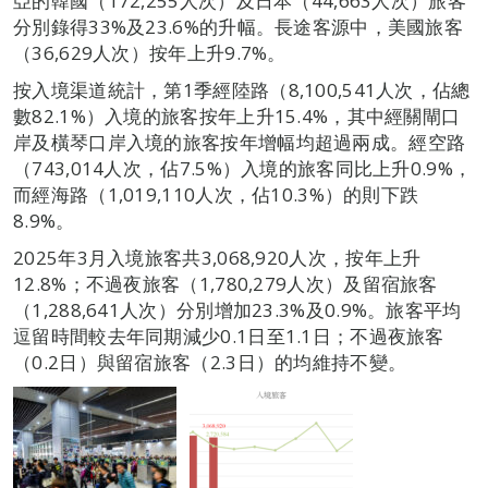
亞的韓國（172,255人次）及日本（44,663人次）旅客
分別錄得33%及23.6%的升幅。長途客源中，美國旅客
（36,629人次）按年上升9.7%。
按入境渠道統計，第1季經陸路（8,100,541人次，佔總
數82.1%）入境的旅客按年上升15.4%，其中經關閘口
岸及橫琴口岸入境的旅客按年增幅均超過兩成。經空路
（743,014人次，佔7.5%）入境的旅客同比上升0.9%，
而經海路（1,019,110人次，佔10.3%）的則下跌
8.9%。
2025年3月入境旅客共3,068,920人次，按年上升
12.8%；不過夜旅客（1,780,279人次）及留宿旅客
（1,288,641人次）分別增加23.3%及0.9%。旅客平均
逗留時間較去年同期減少0.1日至1.1日；不過夜旅客
（0.2日）與留宿旅客（2.3日）的均維持不變。