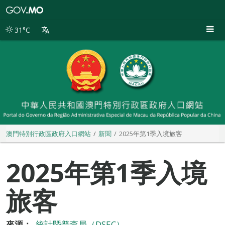
澳
門
特
31°C
別
行
政
區
政
府
入
口
網
站
澳門特別行政區政府入口網站
新聞
2025年第1季入境旅客
2025年第1季入境
旅客
來源：
統計暨普查局（DSEC）