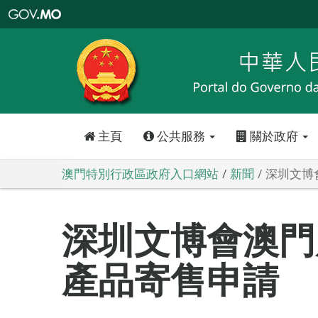
澳
門
特
別
行
政
區
政
府
入
口
網
站
主頁
公共服務
關於政府
澳門特別行政區政府入口網站
新聞
深圳文博
深圳文博會澳門
產品寄售申請