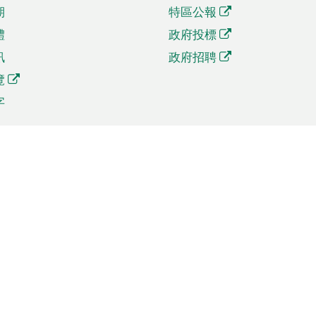
期
特區公報
體
政府投標
訊
政府招聘
覽
字
及貿易
相關連結
資
手機應用程式目錄
貿會展
社交媒體目錄
商機和服務
專題網站目錄
訊
RSS訂閱目錄
權
表格下載