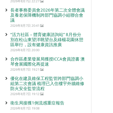
2026年8月7日 22:27
長者事務委員會2026年第二次全體會議
及養老保障機制跨部門協調小組聯合會
議
2026年8月7日 20:41
“活力社區 – 體育健康諮詢站” 8月份分
別在松山東望洋眺望台及綠楊花園休憩
區舉行，設有健康資訊推廣
2026年8月7日 20:00
合作區產業發展局獲授ICCA會員證書 澳
琴會展國際化再提速
2026年8月7日 19:21
優化在建及維保工程監管跨部門協調小
組第二次會議 梳理已入住樓宇外牆維修
防火安全監管流程
2026年8月7日 19:12
衛生局接獲1例流感重症報告
2026年8月7日 19:08