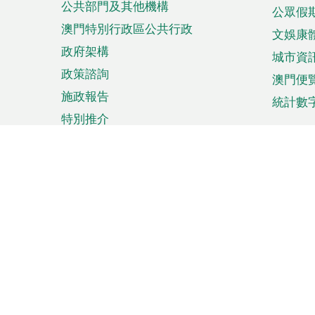
公共部門及其他機構
公眾假
澳門特別行政區公共行政
文娛康
政府架構
城市資
政策諮詢
澳門便
施政報告
統計數
特別推介
來澳旅遊
商務
計劃行程
貿易投
觀光
澳門經
娛樂消閒
中小企
購物
市場資
節日盛事
知識產