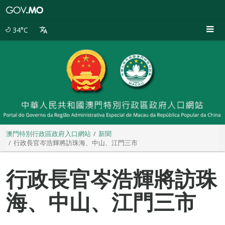
澳
門
特
34°C
別
行
政
區
政
府
入
口
網
站
澳門特別行政區政府入口網站
新聞
行政長官岑浩輝將訪珠海、中山、江門三市
行政長官岑浩輝將訪珠
海、中山、江門三市