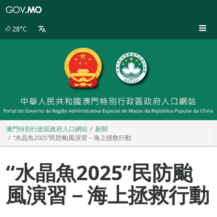
澳
門
特
28°C
別
行
政
區
政
府
入
口
網
站
澳門特別行政區政府入口網站
新聞
“水晶魚2025”民防颱風演習－海上拯救行動
“水晶魚2025”民防颱
風演習－海上拯救行動