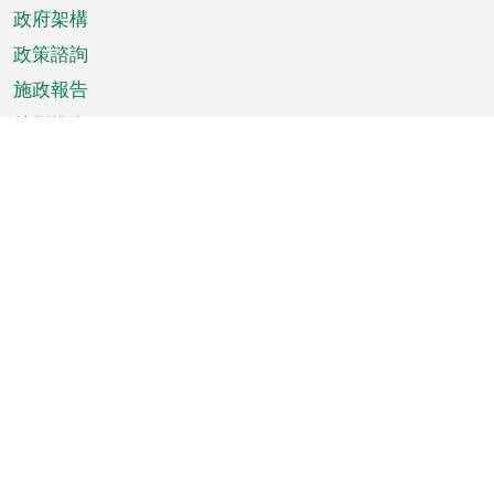
政府架構
政策諮詢
施政報告
特別推介
澳門資訊
天氣
交通
公眾假期
文娛康體
城市資訊
澳門便覽
統計數字