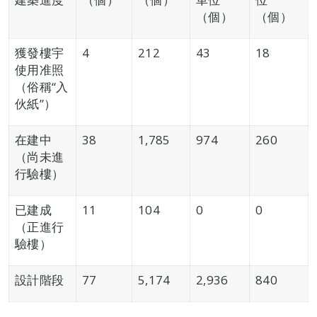
（個）
（個）
獲發樓宇
4
212
43
18
使用准照
（俗稱“入
伙紙”）
在建中
38
1,785
974
260
（尚未進
行驗樓）
已建成
11
104
0
0
（正進行
驗樓）
設計階段
77
5,174
2,936
840