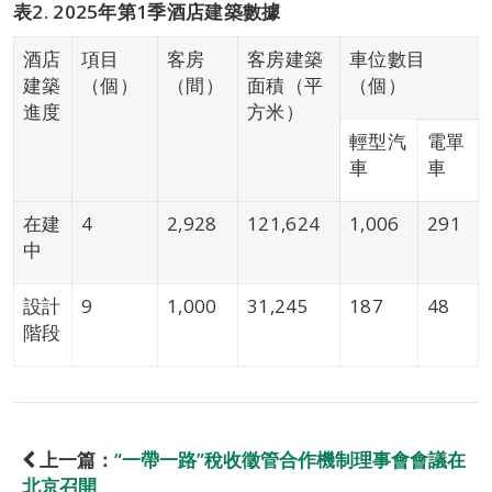
表
2. 2025
年第
1
季酒店建築數據
酒店
項目
客房
客房建築
車位數目
建築
（個）
（間）
面積（平
（個）
進度
方米）
輕型汽
電單
車
車
在建
4
2,928
121,624
1,006
291
中
設計
9
1,000
31,245
187
48
階段
上一篇：
“一帶一路”稅收徵管合作機制理事會會議在
北京召開