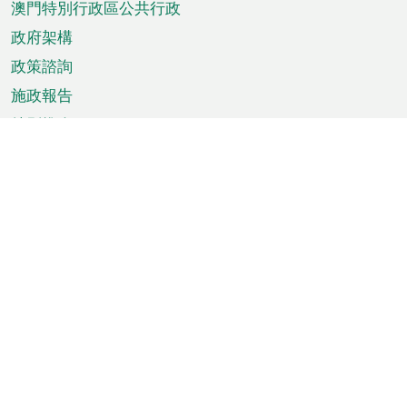
澳門特別行政區公共行政
政府架構
政策諮詢
施政報告
特別推介
澳門資訊
天氣
交通
公眾假期
文娛康體
城市資訊
澳門便覽
統計數字