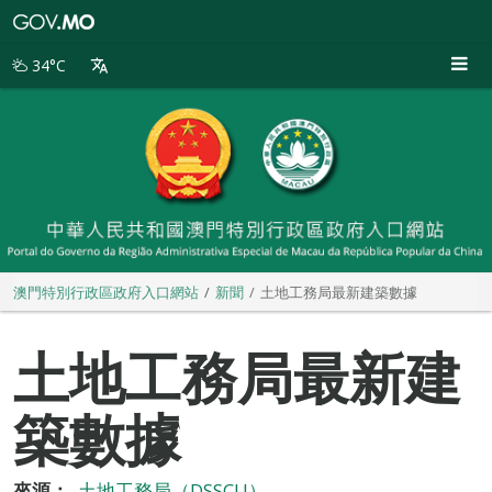
澳
門
特
34°C
別
行
政
區
政
府
入
口
網
站
澳門特別行政區政府入口網站
新聞
土地工務局最新建築數據
土地工務局最新建
築數據
來源：
土地工務局（DSSCU）