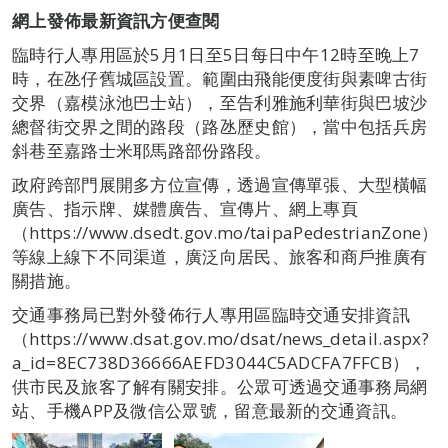
網上發佈最新資訊方便查閱
臨時行人專用區於5月1日至5日每日中午12時至晚上7
時，在氹仔舊城區設置。範圍由飛能便度街與素啤古街
交界（嘉模泳池巴士站），至告利雅施利華街與巴坡沙
總督街交界之間的路段（路氹歷史館），當中包括兵房
斜巷至嘉路士米耶馬路部份路段。
政府跨部門展開多方位宣傳，透過宣傳單張、大型橫幅
廣告、指示牌、媒體廣告、宣傳片、網上專頁
（https://www.dsedt.gov.mo/taipaPedestrianZone）
等線上線下不同渠道，廣泛向居民、旅客和商戶推廣有
關措施。
交通事務局已對外發佈行人專用區臨時交通安排資訊
（https://www.dsat.gov.mo/dsat/news_detail.aspx?
a_id=8EC738D36666AEFD3044C5ADCFA7FFCB），
供市民及旅客了解有關安排。公眾可透過交通事務局網
站、手機APP及微信公眾號，留意最新的交通資訊。