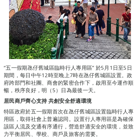
“五一假期氹仔舊城區臨時行人專用區” 於5月1日至5日
期間，每日中午12時至晚上7時在氹仔舊城區設置。政
府跨部門和社團、商會的緊密合作下，啟用至今運作順
暢，秩序良好，明（5）日為最後一天。
居民商戶齊心支持
共創安全舒適環境
特區政府於五一假期首次在氹仔舊城區設置臨時行人專
用區，取得社會上普遍認同。設置行人專用區是為確保
該區人流及交通有序通行，營造舒適安全的環境，並致
力平衡居民、學校、商戶及旅客的需要。