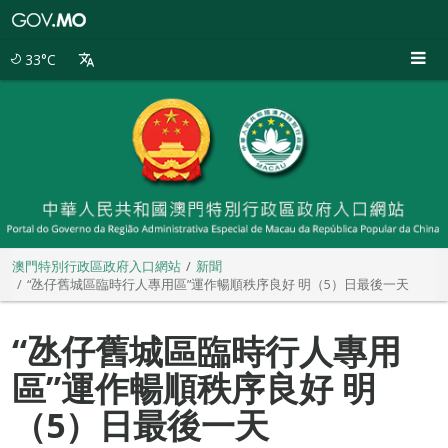
澳
門
特
33°C
別
行
政
區
政
府
入
口
網
站
澳門特別行政區政府入口網站
新聞
“氹仔舊城區臨時行人專用區”運作暢順秩序良好 明（5）日最後一天
“氹仔舊城區臨時行人專用
區”運作暢順秩序良好 明
（5）日最後一天