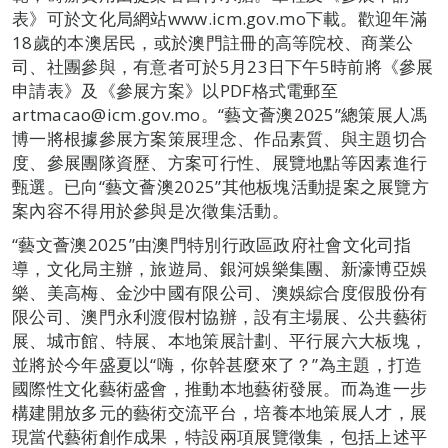
表》可於文化局網站www.icm.gov.mo下載。歡迎年滿
18歲的本澳居民，或於澳門註冊的高等院校、商業公
司、社團參與，有意者可於5月23日下午5時前將《參展
申請表》及《參展方案》以PDF格式電郵至
artmacao@icm.gov.mo。“藝文薈澳2025”總策展人馮
博一將根據參展方案策展理念、作品素質、與主題切合
度、參展團隊資歷、方案可行性、展覽地點等因素進行
甄選。已向“藝文薈澳2025”其他板塊活動提案之展覽方
案內容不得用於參與是次徵集活動。
“藝文薈澳2025”由澳門特別行政區政府社會文化司指
導，文化局主辦，旅遊局、銀河娛樂集團、新濠博亞娛
樂、美高梅、金沙中國有限公司、澳娛綜合度假股份有
限公司、澳門永利渡假村協辦，設有主場展、公共藝術
展、城市館、特展、本地策展計劃、平行展六大板塊，
並將於今年盛夏以“嗨，你幹甚麼來了？”為主題，打造
國際性文化藝術盛會，推動本地藝術發展。而為進一步
構建開放多元的藝術交流平台，培養本地策展人才，展
現當代藝術創作成果，特設兩項展覽徵集，包括上述平