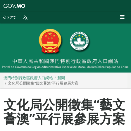
澳
門
特
32°C
別
行
政
區
政
府
入
口
網
站
澳門特別行政區政府入口網站
新聞
文化局公開徵集“藝文薈澳”平行展參展方案
文化局公開徵集“藝文
薈澳”平行展參展方案