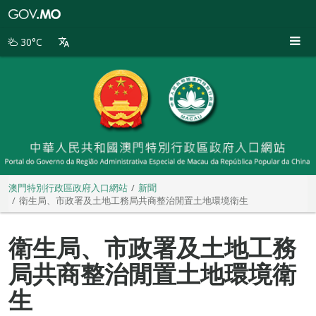
澳
門
特
30°C
別
行
政
區
政
府
入
口
網
站
澳門特別行政區政府入口網站
新聞
衛生局、市政署及土地工務局共商整治閒置土地環境衛生
衛生局、市政署及土地工務
局共商整治閒置土地環境衛
生