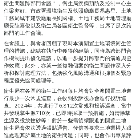
衛生問題跨部門會議＂，衛生局疾病預防及控制中心主
任梁亦好、市政署環境衛生及執照廳廳長馮惠星、土地
工務局城市建設廳廳長劉國權、土地工務局土地管理廳
廳長陸嘉俊以及衛生局各區衛生監督等，出席了是次跨
部門的工作會議。
在會議上，與會者回顧了現時本澳閒置土地環境衛生管
理的措施，總結在執行中獲得的經驗，同時為跨部門合
作機制提出優化建議，以進一步提升跨部門的溝通與協
作效應；此外，亦就一些複雜個案的衛生問題作深入分
析和探討處理方法，包括強化風險溝通和根據個案緊急
程度優先協同處理等。
衛生局在各區的衛生工作組每月均會對全澳閒置土地進
行最少一次常規巡查，在收到投訴後亦會進行投訴巡
查。2024年，共進行了6,812次常規和投訴巡查，當中
共發現孳生源710次，已即時採取干預措施，如清除孳
生源及投放蚊砂等；對於一些需後續跟進的閒置土地，
衛生局會依法透過張貼通告、發信等要求土地業權人跟
進處理其所屬土地的衛生問題；同時，也會作出專業評