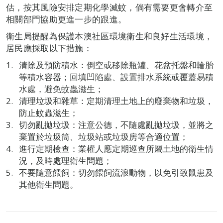
估，按其風險安排定期化學滅蚊，倘有需要更會轉介至
相關部門協助更進一步的跟進。
衛生局提醒為保護本澳社區環境衛生和良好生活環境，
居民應採取以下措施：
清除及預防積水：倒空或移除瓶罐、花盆托盤和輪胎
等積水容器；回填凹陷處、設置排水系統或覆蓋易積
水處，避免蚊蟲滋生；
清理垃圾和雜草：定期清理土地上的廢棄物和垃圾，
防止蚊蟲滋生；
切勿亂拋垃圾：注意公德，不隨處亂拋垃圾，並將之
棄置於垃圾筒、垃圾站或垃圾房等合適位置；
進行定期檢查：業權人應定期巡查所屬土地的衛生情
況，及時處理衛生問題；
不要隨意餵飼：切勿餵飼流浪動物，以免引致鼠患及
其他衛生問題。