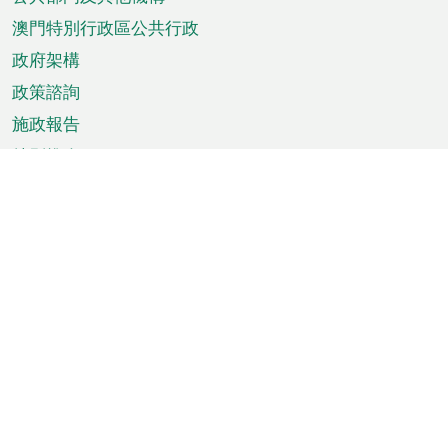
單
澳門特別行政區公共行政
政府架構
政策諮詢
施政報告
特別推介
澳門資訊
天氣
交通
公眾假期
文娛康體
城市資訊
澳門便覽
統計數字