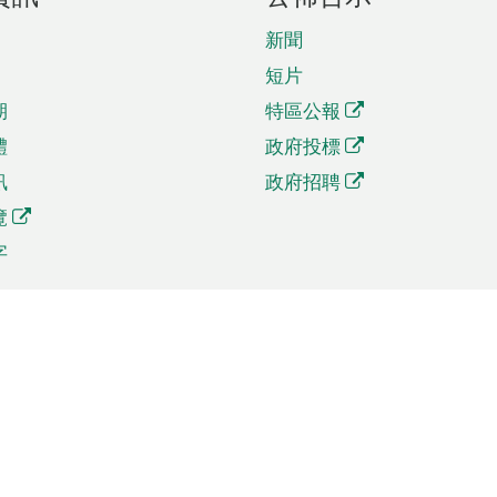
新聞
短片
期
特區公報
體
政府投標
訊
政府招聘
覽
字
及貿易
相關連結
資
手機應用程式目錄
貿會展
社交媒體目錄
商機和服務
專題網站目錄
訊
RSS訂閱目錄