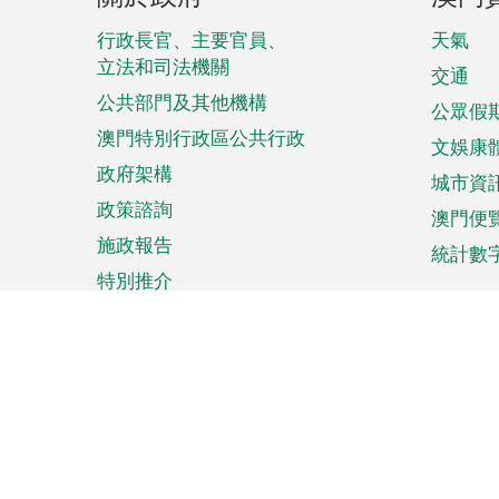
腳
菜
行政長官、主要官員、
天氣
立法和司法機關
單
交通
公共部門及其他機構
公眾假
澳門特別行政區公共行政
文娛康
政府架構
城市資
政策諮詢
澳門便
施政報告
統計數
特別推介
來澳旅遊
商務
計劃行程
貿易投
觀光
澳門經
娛樂消閒
中小企
購物
市場資