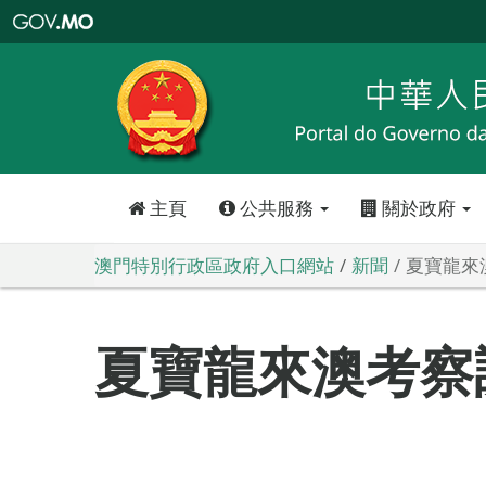
澳
門
特
別
行
政
區
政
府
入
口
網
站
主頁
公共服務
關於政府
澳門特別行政區政府入口網站
新聞
夏寶龍來
夏寶龍來澳考察