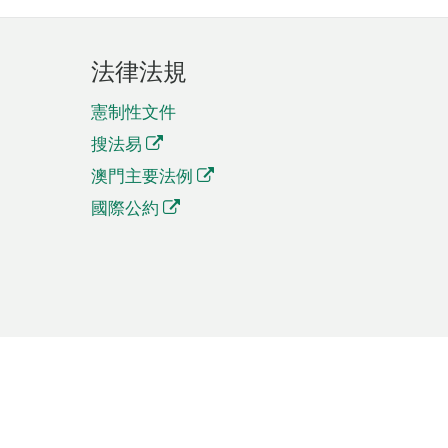
法律法規
憲制性文件
搜法易
澳門主要法例
國際公約