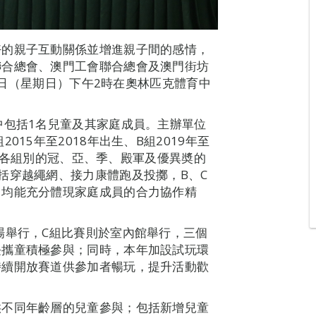
好的親子互動關係並增進親子間的感情，
聯合總會、澳門工會聯合總會及澳門街坊
月8日（星期日）下午2時在奧林匹克體育中
中包括1名兒童及其家庭成員。主辦單位
15年至2018年出生、B組2019年至
，角逐各組別的冠、亞、季、殿軍及優異奬的
括穿越繩網、接力康體跑及投擲，B、C
目均能充分體現家庭成員的合力協作精
場舉行，C組比賽則於室內館舉行，三個
長攜童積極參與；同時，本年加設試玩環
持續開放賽道供參加者暢玩，提升活動歡
供不同年齡層的兒童參與；包括新增兒童