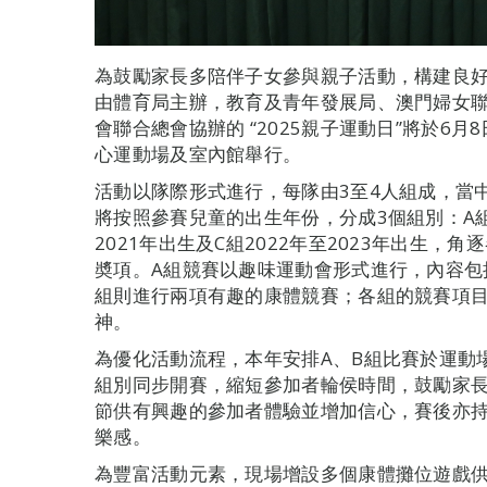
為鼓勵家長多陪伴子女參與親子活動，構建良
由體育局主辦，教育及青年發展局、澳門婦女
會聯合總會協辦的 “2025親子運動日”將於6
心運動場及室內館舉行。
活動以隊際形式進行，每隊由3至4人組成，當
將按照參賽兒童的出生年份，分成3個組別：A組20
2021年出生及C組2022年至2023年出生
奬項。A組競賽以趣味運動會形式進行，內容包
組則進行兩項有趣的康體競賽；各組的競賽項
神。
為優化活動流程，本年安排A、B組比賽於運動
組別同步開賽，縮短參加者輪侯時間，鼓勵家
節供有興趣的參加者體驗並增加信心，賽後亦
樂感。
為豐富活動元素，現場增設多個康體攤位遊戲