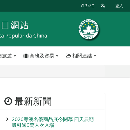
34°C
登入
澳旅遊
商務及貿易
相關連結
最新新聞
2026粵澳名優商品展今閉幕 四天展期
吸引逾9萬人次入場