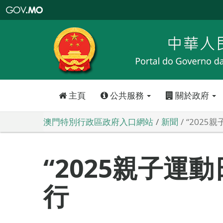
澳
門
特
別
行
政
區
政
府
入
口
網
站
主頁
公共服務
關於政府
澳門特別行政區政府入口網站
新聞
“2025
“2025親子運動
行