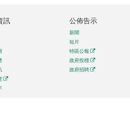
資訊
公佈告示
新聞
短片
期
特區公報
體
政府投標
訊
政府招聘
覽
字
及貿易
相關連結
資
手機應用程式目錄