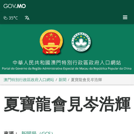
澳
門
特
35°C
別
行
政
區
政
府
入
口
網
站
澳門特別行政區政府入口網站
新聞
夏寶龍會見岑浩輝
夏寶龍會見岑浩輝
來源：
新聞局（GCS）