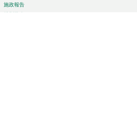
施政報告
特別推介
澳門資訊
天氣
交通
公眾假期
文娛康體
城市資訊
澳門便覽
統計數字
公佈告示
新聞