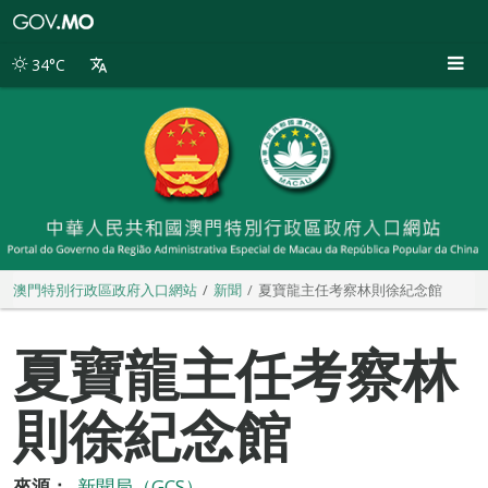
澳
門
特
34°C
別
行
政
區
政
府
入
口
網
站
澳門特別行政區政府入口網站
新聞
夏寶龍主任考察林則徐紀念館
夏寶龍主任考察林
則徐紀念館
來源：
新聞局（GCS）