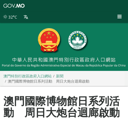
澳
門
特
32°C
別
行
政
區
政
府
入
口
網
站
澳門特別行政區政府入口網站
新聞
澳門國際博物館日系列活動 周日大炮台迴廊啟動
澳門國際博物館日系列活
動 周日大炮台迴廊啟動