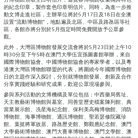
的紀念印章，製作套色印章明信片。同時，為進一步推
動文博走進社區，主辦單位將於5月17日及18日在全澳
設置“流動博物館”，地點遍及北區、中區及路氹區等社
區，各館亦將分別於5月指定時間免費開放予公眾參
觀。
此外，大灣區博物館發展交流會將於5月23日於上午10
時30分至下午5時在澳門大學伍宜孫圖書館舉辦，來自
國際博物館協會、中國博物館協會的專家學者，以及粵
港澳大灣區博物館聯盟的代表，將圍繞今年國際博物館
日的主題作深入探討，分別就博物館發展、創新及合作
分享實踐經驗和研究成果，歡迎公眾現場參與。
參與系列活動的文博機構及單位包括：中西藥局舊址、
天主教藝術博物館與墓室、同善堂歷史檔案陳列館、典
當業展示館、冼星海紀念館、保利美高梅博物館、消防
博物館、海事博物館、通訊博物館、聖若瑟修院藏珍
館、葉挺將軍故居、路氹歷史館、鄭觀應紀念館、澳門
大學藝術博物館、澳門大賽車博物館、澳門文學館、澳