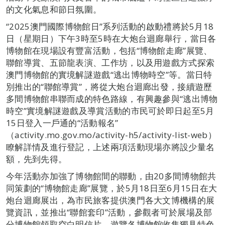
的文化氣息和節日氛圍。
“2025澳門國際博物館日”系列活動的啟動禮將於5月18
日（星期日）下午3時至5時在大炮台迴廊舉行，當日各
博物館在現場設有豐富活動，包括“博物館走廊”展覽、
聯館導賞、五節龍表演、工作坊，以及用遊戲方式探索
澳門博物館的實境解謎遊戲“逃出博物時空”等。當日特
別推出的“聯館導賞”，將從大炮台迴廊出發，接續遊歷
多間博物館串聯而成的特色路線，有興趣參與“逃出博物
時空”實境解謎遊戲及導賞活動的市民可於即日起至5月
15日登入一戶通的“活動報名”
（activity.mo.gov.mo/activity-h5/activity-list-web）
瞭解詳情及進行登記，上述兩項活動現場亦將設少量名
額，先到先得。
今年活動亦加強了博物館間的聯動，由20多間博物館共
同策劃的“博物館走廊”展覽，於5月18日至6月15日在大
炮台迴廊展出，為市民旅客提供澳門各大文博機構的展
覽資訊，並推出“聯館套印”活動，參觀者可於展場及部
分博物館領取空白明信片，遊覽各博物館收集獨具特色