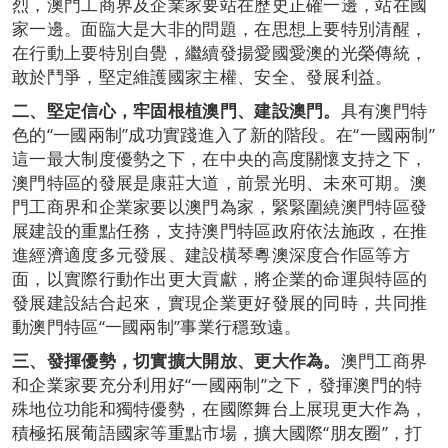
烈，澳門工商界及企業家要站在歷史正確一邊，站在國
家一邊。面臨大是大非的問題，在思想上要特別清醒，
在行動上要特別自覺，繼續發揚愛國愛澳的光榮傳統，
敢於鬥爭，堅定維護國家主權、安全、發展利益。
二、堅定信心，牢固根植澳門、建設澳門。
具有澳門特
色的“一國兩制”成功實踐進入了新的階段。在“一國兩制”
這一最大制度優勢之下，在中央的高度關懷支持之下，
澳門特區的發展是康莊大道，前景光明、未來可期。澳
門工商界和企業家要以澳門為家，緊緊圍繞澳門特區發
展建設的重點任務，支持澳門特區政府依法施政，在推
進經濟適度多元發展、建設橫琴粵澳深度合作區等方
面，以實際行動作出更大貢獻，將企業的命運與特區的
發展建設結合起來，實現企業更好發展的同時，共同推
動澳門特區“一國兩制”事業行穩致遠。
三、發揮優勢，切實擴大開放、更大作為。
澳門工商界
和企業家要充分利用好“一國兩制”之下，發揮澳門的特
殊地位功能和獨特優勢，在國際舞台上展現更大作為，
積極拓展葡語國家等重點市場，擴大國際“朋友圈”，打