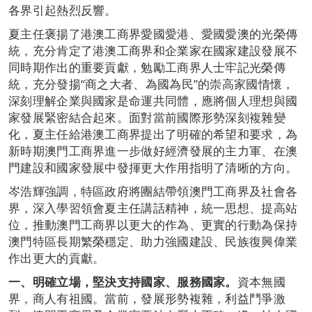
各界引起熱烈反響。
夏主任褒揚了港澳工商界愛國愛港、愛國愛澳的光榮傳
統，充分肯定了港澳工商界和企業家在國家建設發展不
同時期作出的重要貢獻，勉勵工商界人士牢記光榮傳
統，充分發揚“商之大者、為國為民”的崇高家國情懷，
深刻理解企業與國家是命運共同體，應將個人理想與國
家發展緊密結合起來。面對當前國際形勢深刻複雜變
化，夏主任給港澳工商界提出了明確的希望和要求，為
新時期澳門工商界進一步做好經濟發展的主力軍、在澳
門建設和國家發展中發揮更大作用指明了清晰的方向。
岑浩輝強調，特區政府將團結帶領澳門工商界及社會各
界，深入學習領會夏主任講話精神，統一思想、提高站
位，推動澳門工商界以更大的作為、更實的行動為保持
澳門特區長期繁榮穩定、助力強國建設、民族復興偉業
作出更大的貢獻。
一、明確立場，堅決支持國家、服務國家。
資本無國
界，商人有祖國。當前，發展形勢複雜，利益鬥爭激