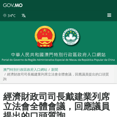
澳
門
特
34°C
別
行
政
區
政
府
入
口
網
站
澳門特別行政區政府入口網站
新聞
經濟財政司司長戴建業列席立法會全體會議，回應議員提出的口頭質
詢
經濟財政司司長戴建業列席
立法會全體會議，回應議員
提出的口頭質詢