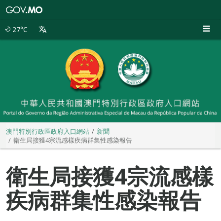
澳
門
特
27°C
別
行
政
區
政
府
入
口
網
站
澳門特別行政區政府入口網站
新聞
衛生局接獲4宗流感樣疾病群集性感染報告
衛生局接獲4宗流感樣
疾病群集性感染報告