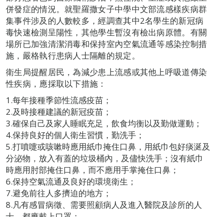
併發症的情況。就聖羅撒女子中學中文部流感樣疾病群
集事件涉及的人數較多，經調查其中2名學生的新冠病
毒快速檢測呈陽性，其他學生暫沒有檢出病原體。有關
場所已加強清潔消毒和保持室內空氣流通等感染控制措
施，嚴格執行患病人士隔離的規定。
衛生局提醒居民，為減少患上流感或其他上呼吸道傳染
性疾病，應採取以下措施：
1.每年接種季節性流感疫苗；
2.及時接種建議的新冠疫苗；
3.確保自己及家人睡眠充足，飲食均衡以及勤做運動；
4.保持良好的個人衛生習慣，勤洗手；
5.打噴嚏或咳嗽時應用紙巾掩住口鼻，用紙巾包好痰涎及
分泌物，放入有蓋的垃圾桶內，及儘快洗手；沒有紙巾
時應用肘部掩住口鼻，而不應用手掌掩住口鼻；
6.保持空氣流通及良好的環境衛生；
7.避免前往人多擠迫的地方；
8.凡有感冒病徵、需要照顧病人及進入醫院及診所的人
士，都應戴上口罩；