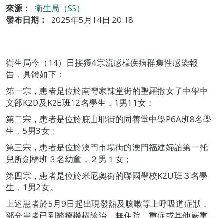
來源：
衛生局（SS）
發布日期：
2025年5月14日 20:18
衛生局今（14）日接獲4宗流感樣疾病群集性感染報
告，具體如下：
第一宗，患者是位於南灣家辣堂街的聖羅撒女子中學中
文部K2D及K2E班12名學生，1男11女；
第二宗，患者是位於庇山耶街的同善堂中學P6A班8名學
生，5男3女；
第三宗，患者是位於澳門市場街的澳門福建婦誼第一托
兒所劍橋班３名幼童，２男１女；
第四宗，患者是位於米尼奧街的聯國學校K2U班３名學
生，1男2女。
上述患者於5月9日起出現發熱及咳嗽等上呼吸道症狀，
部分患者已到醫療機構診治，無住院、重症或其他嚴重