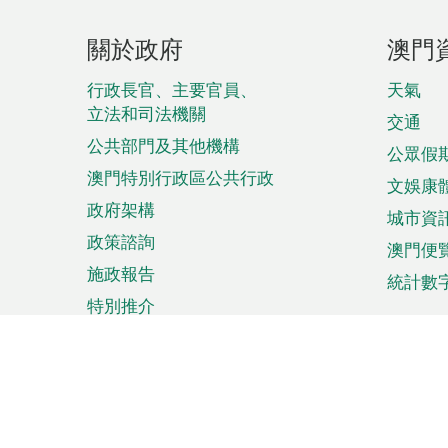
頁
關於政府
澳門
腳
菜
行政長官、主要官員、
天氣
立法和司法機關
單
交通
公共部門及其他機構
公眾假
澳門特別行政區公共行政
文娛康
政府架構
城市資
政策諮詢
澳門便
施政報告
統計數
特別推介
來澳旅遊
商務
計劃行程
貿易投
觀光
澳門經