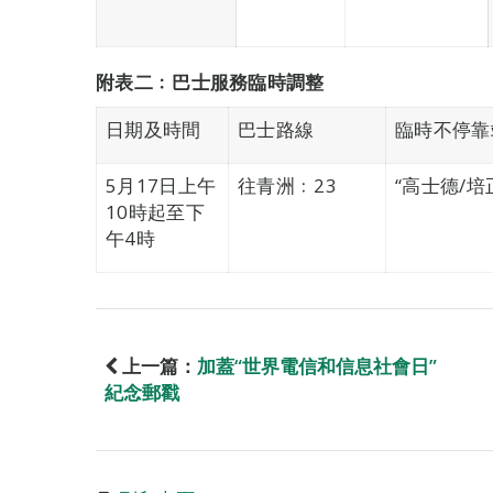
附表二﹕巴士服務臨時調整
日期及時間
巴士路線
臨時不停靠
5月17日上午
往青洲﹕23
“高士德/培
10時起至下
午4時
上一篇：
加蓋“世界電信和信息社會日”
紀念郵戳