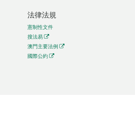
法律法規
憲制性文件
搜法易
澳門主要法例
國際公約