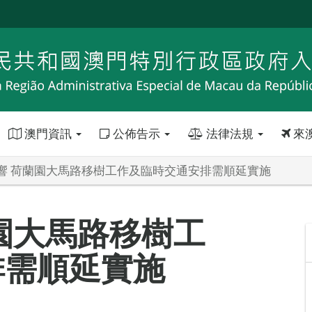
澳門資訊
公佈告示
法律法規
來
響 荷蘭園大馬路移樹工作及臨時交通安排需順延實施
園大馬路移樹工
排需順延實施