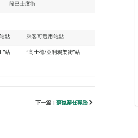
段巴士度街。
站點
乘客可選用站點
正”站
“高士德/亞利鴉架街”站
下一篇：
蘇崑辭任職務