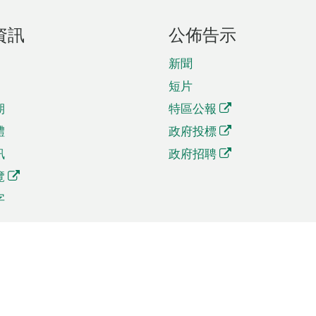
資訊
公佈告示
新聞
短片
期
特區公報
體
政府投標
訊
政府招聘
覽
字
及貿易
相關連結
資
手機應用程式目錄
貿會展
社交媒體目錄