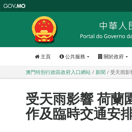
澳
門
特
別
行
政
區
政
府
入
口
網
站
主頁
公共服務
關於政府
澳門特別行政區政府入口網站
新聞
受天雨影
受天雨影響 荷蘭
作及臨時交通安