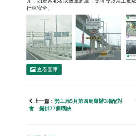
元，如屬累犯者或嚴重超速，更可導致禁止駕
行車安全。
查看圖庫
上一篇：
勞工局5月第四周舉辦3場配對
會 提供77個職缺