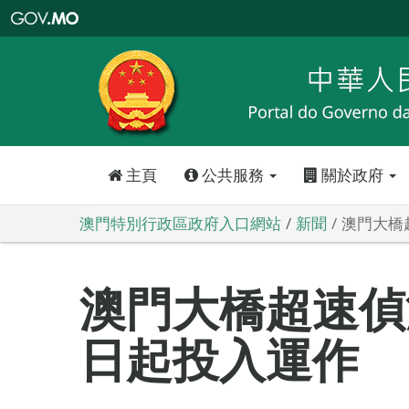
澳
門
特
別
行
政
區
政
府
入
口
網
站
主頁
公共服務
關於政府
澳門特別行政區政府入口網站
新聞
澳門大橋
澳門大橋超速偵
日起投入運作