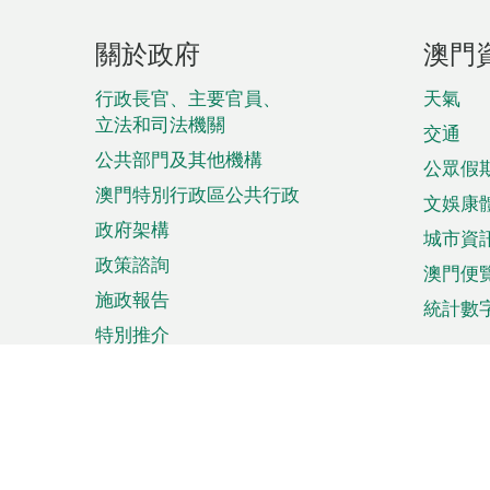
頁
關於政府
澳門
腳
菜
行政長官、主要官員、
天氣
立法和司法機關
單
交通
公共部門及其他機構
公眾假
澳門特別行政區公共行政
文娛康
政府架構
城市資
政策諮詢
澳門便
施政報告
統計數
特別推介
來澳旅遊
商務
計劃行程
貿易投
觀光
澳門經