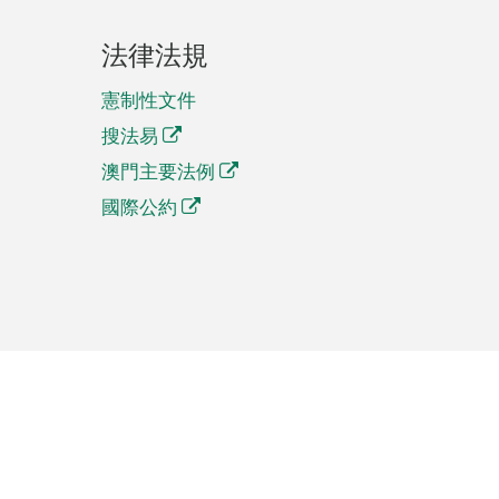
法律法規
憲制性文件
搜法易
澳門主要法例
國際公約