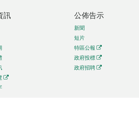
資訊
公佈告示
新聞
短片
期
特區公報
體
政府投標
訊
政府招聘
覽
字
及貿易
相關連結
資
手機應用程式目錄
貿會展
社交媒體目錄