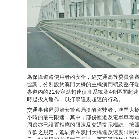
為保障道路使用者的安全，經交通高等委員會
協調，分別設於澳門大橋的主橋澳門端及氹仔
專道內的22套定點超速偵測系統及4套區間超
時起投入運作，以打擊違規超速的行為。
交通事務局與治安警察局提醒駕駛者，澳門大橋在
小時的最高限速，其中，部份匝道及電單車專道
周邊亦已設置相應的限速及交通提示標誌。按
五款之規定，駕駛者在澳門大橋違反速度限制可被科