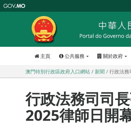
澳
門
特
別
行
政
區
政
府
入
口
網
站
主頁
公共服務
關於政府
澳門特別行政區政府入口網站
新聞
行政法務
行政法務司司長
2025律師日開