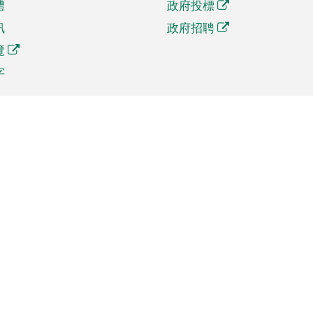
體
政府投標
訊
政府招聘
覽
字
及貿易
相關連結
資
手機應用程式目錄
貿會展
社交媒體目錄
商機和服務
專題網站目錄
訊
RSS訂閱目錄
權
表格下載
政公職局