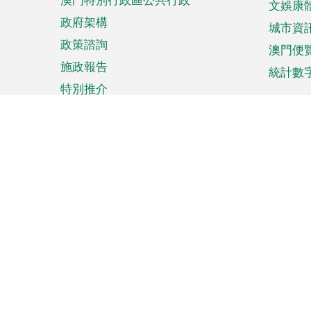
文娛康
政府架構
城市資
政策諮詢
澳門便
施政報告
統計數
特別推介
來澳旅遊
商務
計劃行程
貿易投
觀光
澳門經
娛樂消閒
中小企
購物
市場資
節日盛事
知識產
網
網
頁
使用條款
私隱聲明
協調機構：澳門特別行政區行
站
腳