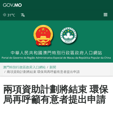
澳
門
特
31°C
別
行
政
區
政
府
入
口
網
站
澳門特別行政區政府入口網站
新聞
兩項資助計劃將結束 環保局再呼籲有意者提出申請
兩項資助計劃將結束 環保
局再呼籲有意者提出申請