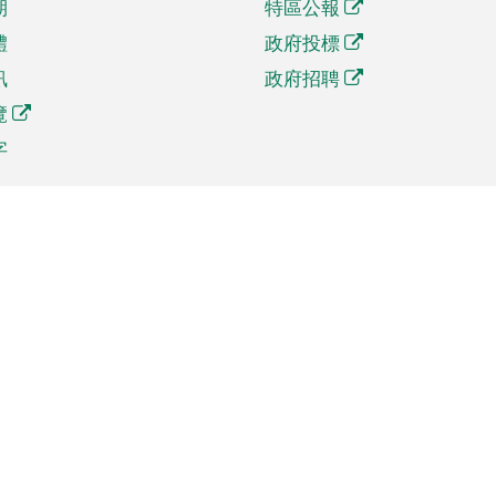
期
特區公報
體
政府投標
訊
政府招聘
覽
字
及貿易
相關連結
資
手機應用程式目錄
貿會展
社交媒體目錄
商機和服務
專題網站目錄
訊
RSS訂閱目錄
權
表格下載