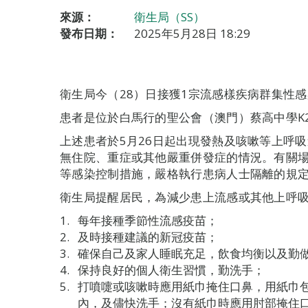
來源：
衛生局（SS）
發布日期：
2025年5月28日 18:29
衛生局今（28）日接獲1宗流感樣疾病群集性
患者是位於白馬行的聖公會（澳門）蔡高中學K2C
上述患者於5月26日起出現發熱及咳嗽等上呼
無住院、重症或其他嚴重併發症的情況。有關
等感染控制措施，嚴格執行患病人士隔離的規
衛生局提醒居民，為減少患上流感或其他上呼
每年接種季節性流感疫苗；
及時接種建議的新冠疫苗；
確保自己及家人睡眠充足，飲食均衡以及勤
保持良好的個人衛生習慣，勤洗手；
打噴嚏或咳嗽時應用紙巾掩住口鼻，用紙巾
內，及儘快洗手；沒有紙巾時應用肘部掩住