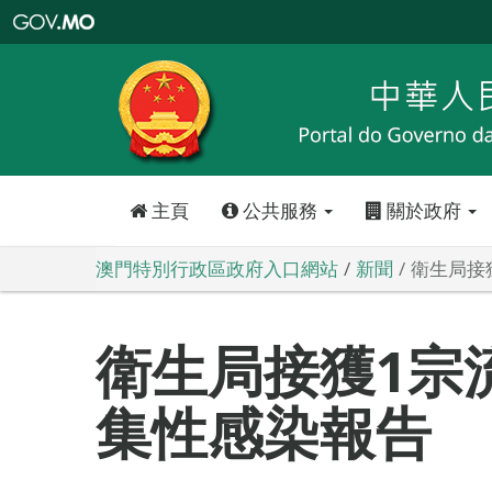
澳
門
特
別
行
政
區
政
府
入
口
網
站
主頁
公共服務
關於政府
澳門特別行政區政府入口網站
新聞
衛生局接
衛生局接獲1宗
集性感染報告