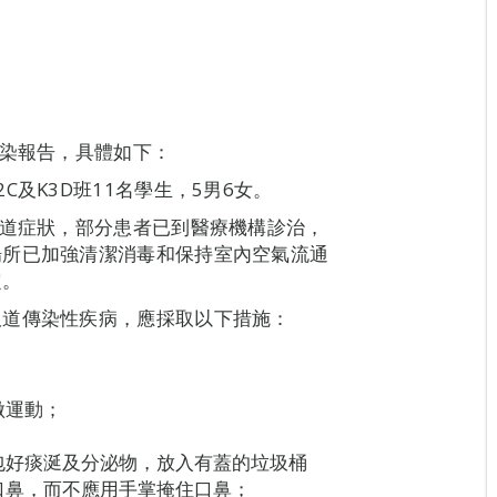
感染報告，具體如下：
及K3D班11名學生，5男6女。
吸道症狀，部分患者已到醫療機構診治，
場所已加強清潔消毒和保持室內空氣流通
定。
吸道傳染性疾病，應採取以下措施：
做運動；
包好痰涎及分泌物，放入有蓋的垃圾桶
口鼻，而不應用手掌掩住口鼻；