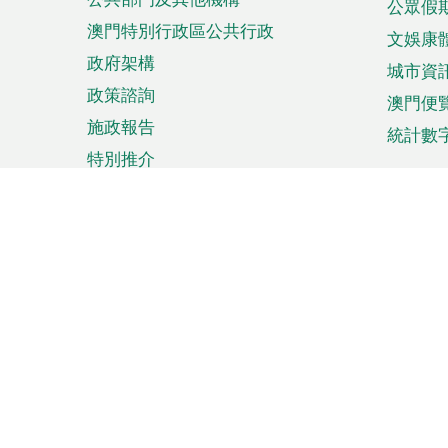
公眾假
澳門特別行政區公共行政
文娛康
政府架構
城市資
政策諮詢
澳門便
施政報告
統計數
特別推介
來澳旅遊
商務
計劃行程
貿易投
觀光
澳門經
娛樂消閒
中小企
購物
市場資
節日盛事
知識產