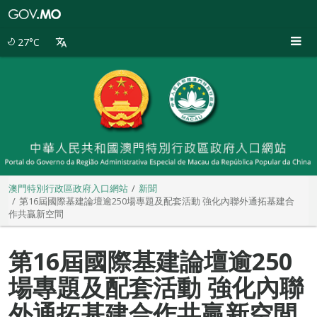
澳
門
特
27°C
別
行
政
區
政
府
入
口
網
站
澳門特別行政區政府入口網站
新聞
第16屆國際基建論壇逾250場專題及配套活動 強化內聯外通拓基建合
作共贏新空間
第16屆國際基建論壇逾250
場專題及配套活動 強化內聯
外通拓基建合作共贏新空間