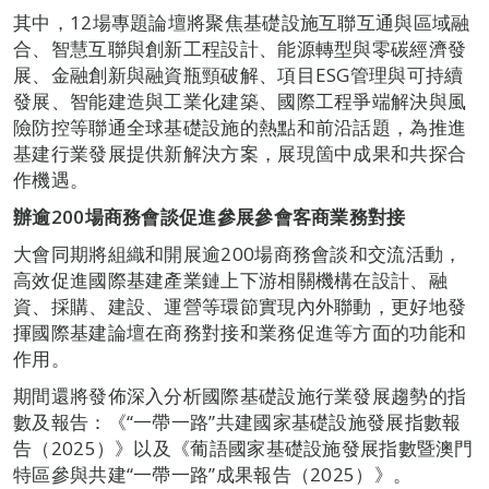
其中，12場專題論壇將聚焦基礎設施互聯互通與區域融
合、智慧互聯與創新工程設計、能源轉型與零碳經濟發
展、金融創新與融資瓶頸破解、項目ESG管理與可持續
發展、智能建造與工業化建築、國際工程爭端解決與風
險防控等聯通全球基礎設施的熱點和前沿話題，為推進
基建行業發展提供新解決方案，展現箇中成果和共探合
作機遇。
辦逾
200
場商務會談促進參展參會客商業務對接
大會同期將組織和開展逾200場商務會談和交流活動，
高效促進國際基建產業鏈上下游相關機構在設計、融
資、採購、建設、運營等環節實現內外聯動，更好地發
揮國際基建論壇在商務對接和業務促進等方面的功能和
作用。
期間還將發佈深入分析國際基礎設施行業發展趨勢的指
數及報告：《“一帶一路”共建國家基礎設施發展指數報
告（2025）》以及《葡語國家基礎設施發展指數暨澳門
特區參與共建“一帶一路”成果報告（2025）》。