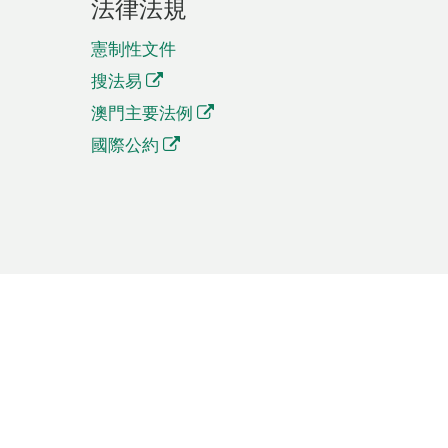
法律法規
憲制性文件
搜法易
澳門主要法例
國際公約