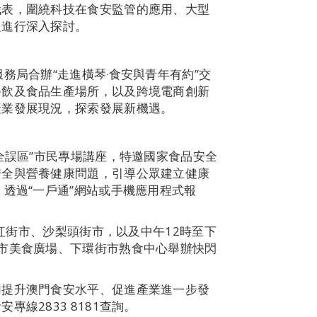
代表，圍繞科技在食安監管的應用、大型
題進行深入探討。
務局合辦“走進橫琴‧食安與青年有約”交
餐飲及食品生產場所，以及跨境電商創新
產業發展現況，探索發展新機遇。
全誤區”市民專場講座，特邀國家食品安全
安全與營養健康問題，引導公眾建立健康
透過“一戶通”網站或手機應用程式報
於紅街市、沙梨頭街市，以及中午12時至下
市美食廣場、下環街市熟食中心舉辦快閃
。
同提升澳門食安水平、促進產業進一步發
線2833 8181查詢。