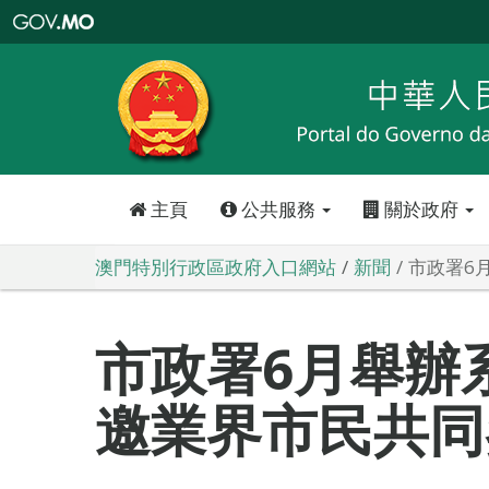
澳
門
特
別
行
政
區
政
府
入
口
網
站
主頁
公共服務
關於政府
澳門特別行政區政府入口網站
新聞
市政署6
市政署6月舉辦
邀業界市民共同