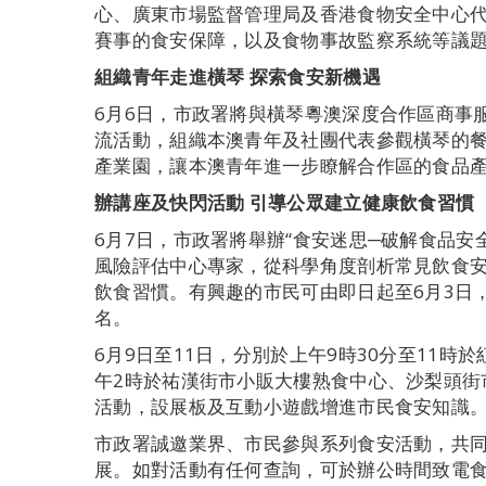
心、廣東市場監督管理局及香港食物安全中心
賽事的食安保障，以及食物事故監察系統等議
組織青年
走進橫琴
探索食安新機遇
6月6日，市政署將與橫琴粵澳深度合作區商事服
流活動，組織本澳青年及社團代表參觀橫琴的
產業園，讓本澳青年進一步瞭解合作區的食品
辦
講座
及快閃活動
引導公眾建立健康飲食習慣
6月7日，市政署將舉辦“食安迷思─破解食品安
風險評估中心專家，從科學角度剖析常見飲食
飲食習慣。有興趣的市民可由即日起至6月3日，
名。
6月9日至11日，分別於上午9時30分至11時
午2時於祐漢街市小販大樓熟食中心、沙梨頭街
活動，設展板及互動小遊戲增進市民食安知識
市政署誠邀業界、市民參與系列食安活動，共
展。如對活動有任何查詢，可於辦公時間致電食安專