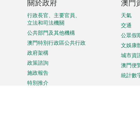
關於政府
澳門
腳
菜
行政長官、主要官員、
天氣
立法和司法機關
單
交通
公共部門及其他機構
公眾假
澳門特別行政區公共行政
文娛康
政府架構
城市資
政策諮詢
澳門便
施政報告
統計數
特別推介
來澳旅遊
商務
計劃行程
貿易投
觀光
澳門經
娛樂消閒
中小企