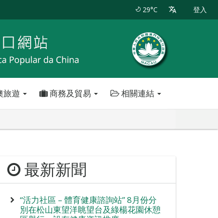
29°C
登入
澳旅遊
商務及貿易
相關連結
最新新聞
“活力社區 – 體育健康諮詢站” 8月份分
別在松山東望洋眺望台及綠楊花園休憩